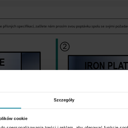
řísných specifikací, zašlete nám prosím svou poptávku spolu se svými požada
Szczegóły
 plików cookie
do spersonalizowania treści i reklam, aby oferować funkcje sp