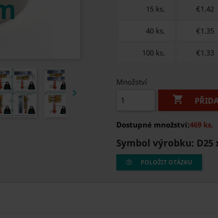
15 ks.
€1.42
40 ks.
€1.35
100 ks.
€1.33
Množství


PŘID
Dostupné množství:
469 ks.
Symbol výrobku:
D25 
POLOŽIT OTÁZKU