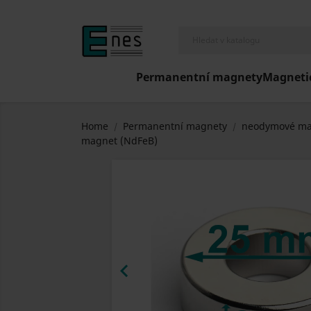
Permanentní magnety
Magneti
Home
Permanentní magnety
neodymové ma
magnet (NdFeB)
