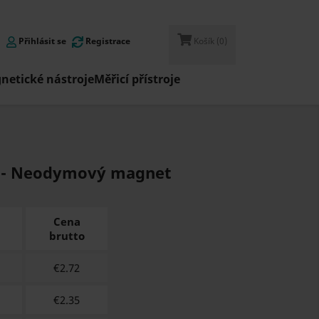
Přihlásit se
Registrace
Košík
(0)
netické nástroje
Měřicí přístroje
38 - Neodymový magnet
Cena
brutto
€
2.72
€
2.35