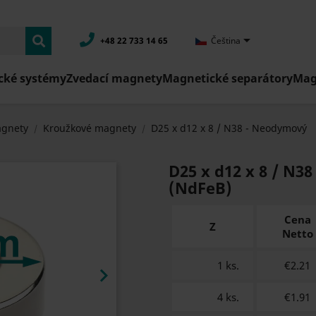

+48 22 733 14 65
Čeština
cké systémy
Zvedací magnety
Magnetické separátory
Mag
gnety
Kroužkové magnety
D25 x d12 x 8 / N38 - Neodymový
D25 x d12 x 8 / N
(NdFeB)
Cena
Z
Netto
1 ks.
€2.21

4 ks.
€1.91