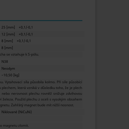
25 [mm]
+0,1/-0,1
12 [mm]
+0,1/-0,1
8 [mm]
+0,1/-0,1
8 [mm]
ha se vztahuje k S-pólu.
N38
Neodym
~10,50 [kg]
 Vytahovací síla působila kolmo. Při síle působící
lechem, která vzniká v důsledku toho, že je plech
t nebo nerovnost plechu rovněž snižuje zdvihovou
í železa. Použití plechu z oceli s vysokým obsahem
agnetu. Zahřátý magnet bude mít nižší nosnost.
Niklované (NiCuNi)
o magnetu zlomit.