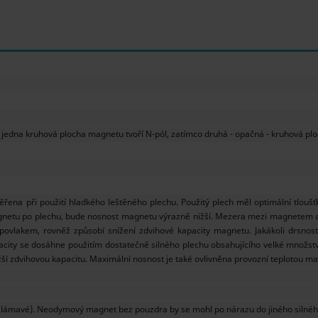
dna kruhová plocha magnetu tvoří N-pól, zatímco druhá - opačná - kruhová ploc
na při použití hladkého leštěného plechu. Použitý plech měl optimální tloušťku.
gnetu po plechu, bude nosnost magnetu výrazně nižší. Mezera mezi magnetem a p
povlakem, rovněž způsobí snížení zdvihové kapacity magnetu. Jakákoli drsnos
city se dosáhne použitím dostatečně silného plechu obsahujícího velké množstv
ižší zdvihovou kapacitu. Maximální nosnost je také ovlivněna provozní teplotou m
(lámavé). Neodymový magnet bez pouzdra by se mohl po nárazu do jiného silnéh