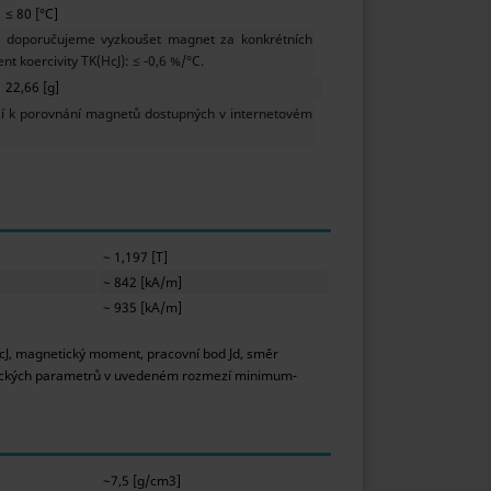
≤ 80 [°C]
ě doporučujeme vyzkoušet magnet za konkrétních
t koercivity TK(HcJ): ≤ -0,6 %/°C.
22,66 [g]
 k porovnání magnetů dostupných v internetovém
~ 1,197 [T]
~ 842 [kA/m]
~ 935 [kA/m]
HcJ, magnetický moment, pracovní bod Jd, směr
tických parametrů v uvedeném rozmezí minimum-
~7,5 [g/cm3]