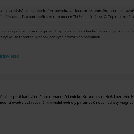
magnetu závisí na magnetickém obvodu, ve kterém je umístěn, proto důrazn
řilnavost. Teplotní koeficient remanence TK(Br): ≤ -0,12 %/°C. Teplotní koeficien
 jsou výsledkem měření provedených na jednom konkrétním magnetu a slouží
t vyzkoušeli sami za předpokládaných provozních podmínek.
ŘÍDY N38
ích specifikací, včetně pro remanenční indukci Br, koercivitu HcB, koercivitu 
spondenci uveďte požadované minimální hodnoty parametrů nebo hodnoty magne