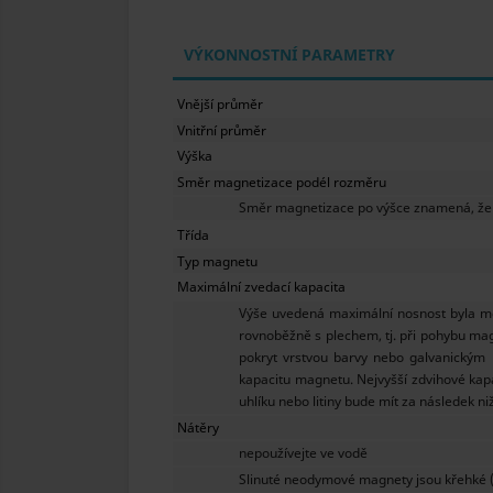
VÝKONNOSTNÍ PARAMETRY
Vnější průměr
Vnitřní průměr
Výška
Směr magnetizace podél rozměru
Směr magnetizace po výšce znamená, že je
Třída
Typ magnetu
Maximální zvedací kapacita
Výše uvedená maximální nosnost byla měře
rovnoběžně s plechem, tj. při pohybu ma
pokryt vrstvou barvy nebo galvanickým 
kapacitu magnetu. Nejvyšší zdvihové kapa
uhlíku nebo litiny bude mít za následek n
Nátěry
nepoužívejte ve vodě
Slinuté neodymové magnety jsou křehké 