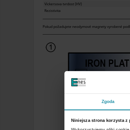
Vickersova tvrdost (HV)
Rezistivita
Pokud požadujete neodymové magnety vyrobené podle p
Zgoda
Niniejsza strona korzysta z
Wykorzystujemy pliki cookie 