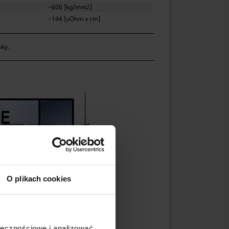
~600 [kg/mm2]
~144 [uOhm x cm]
vky.
O plikach cookies
ołecznościowe i analizować