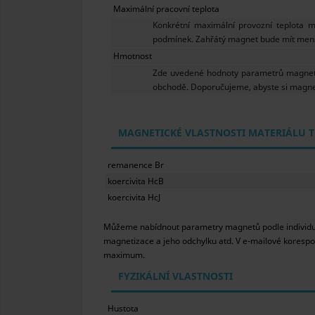
Maximální pracovní teplota
Konkrétní maximální provozní teplota 
podmínek. Zahřátý magnet bude mít menší p
Hmotnost
Zde uvedené hodnoty parametrů magnetu
obchodě. Doporučujeme, abyste si magne
MAGNETICKÉ VLASTNOSTI MATERIÁLU T
remanence Br
koercivita HcB
koercivita HcJ
Můžeme nabídnout parametry magnetů podle individuáln
magnetizace a jeho odchylku atd. V e-mailové kore
maximum.
FYZIKÁLNÍ VLASTNOSTI
Hustota