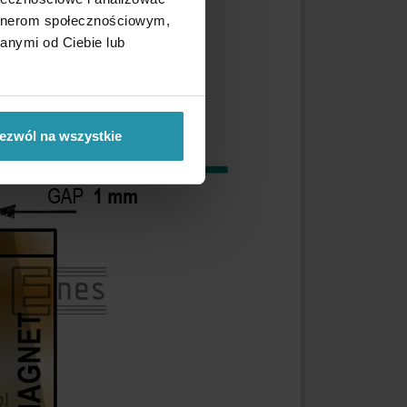
artnerom społecznościowym,
anymi od Ciebie lub
ezwól na wszystkie