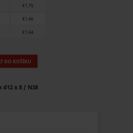
€
1.75
€
1.66
€
1.64
AT DO KOŠÍKU
x d12 x 8 / N38