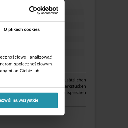
50 [mm]
58 [mm]
46 [mm]
2 [szt.]
O plikach cookies
≤ 150 [°C]
quer 3 + 2 mm
manuelle Nutzung
ja
ołecznościowe i analizować
1.7 [kg]
artnerom społecznościowym,
anymi od Ciebie lub
lamellen (2 mm) und wird zur zusätzlichen
n Wellen und unregelmäßigen Werkstücken
s sie der Form des Werkstücks entsprechen
ezwól na wszystkie