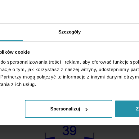
Szczegóły
 plików cookie
do spersonalizowania treści i reklam, aby oferować funkcje sp
ormacje o tym, jak korzystasz z naszej witryny, udostępniamy p
Partnerzy mogą połączyć te informacje z innymi danymi otrzym
nia z ich usług.
besteht aus abwechselnd verbundenen Stahl (3 mm) und Messing
t und Elektromagnet-Tischen verwendet, um die Spannkraft vo
n. Die Induktionsblöcke können auch so bearbeitet werden, das
nicht gestört werden muss).
Spersonalizuj
Z