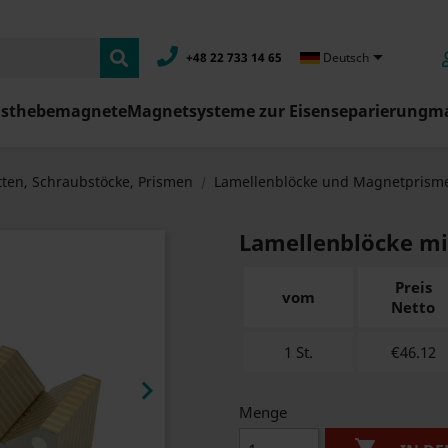

+48 22 733 14 65
Deutsch
asthebemagnete
Magnetsysteme zur Eisenseparierung
ma
ten, Schraubstöcke, Prismen
Lamellenblöcke und Magnetprism
Lamellenblöcke mit 
Preis
vom
Netto
1 St.
€46.12

Menge