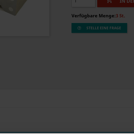

IN D
Verfügbare Menge:
3 St.
STELLE EINE FRAGE