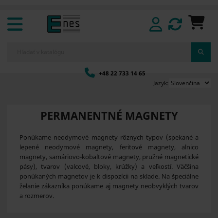
+48 22 733 14 65
Jazyk:
PERMANENTNÉ MAGNETY
Ponúkame neodymové magnety rôznych typov (spekané a
lepené neodymové magnety, feritové magnety, alnico
magnety, samáriovo-kobaltové magnety, pružné magnetické
pásy), tvarov (valcové, bloky, krúžky) a veľkostí. Väčšina
ponúkaných magnetov je k dispozícii na sklade. Na špeciálne
želanie zákazníka ponúkame aj magnety neobvyklých tvarov
a rozmerov.