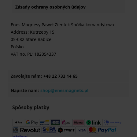
Zásady ochrany osobných údajov
Enes Magnesy Paweł Zientek Spółka komandytowa
Address: Kutrzeby 15
05-082 Stare Babice
Poľsko
VAT no. PL1182054337
Zavolajte nám:
+48 22 733 14 65
Napíšte nám:
shop@enesmagnets.pl
Spôsoby platby