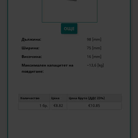
ОЩЕ
Дължина:
98 [mm]
Ширина:
75 [mm]
Височина:
16 [mm]
Максимален капацитет на
~13,6 [kg]
повдигане:
Количество
Цена
Цена бруто (ДДС 23%)
1 бр.
€8.82
€10.85