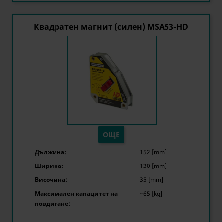
Квадратен магнит (силен) MSA53-HD
ОЩЕ
Дължина:
152 [mm]
Ширина:
130 [mm]
Височина:
35 [mm]
Максимален капацитет на
~65 [kg]
повдигане: