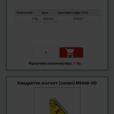
Количество
Цена
Цена бруто (ДДС 23%)
1 бр.
€60.63
€74.57

Налично количество:
1 бр.
Квадратен магнит (силен) MSA48-HD