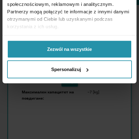
społecznościowym, reklamowym i analitycznym.
Позициониращи щифтове MXE13 (за MSA
Partnerzy mogą połączyć te informacje z innymi danymi
ъгли) Stronhandtools
otrzymanymi od Ciebie lub uzyskanymi podczas
korzystania z ich usług.
Zezwól na wszystkie
Spersonalizuj
ОЩЕ
Максимален капацитет на
~7 [kg]
повдигане: