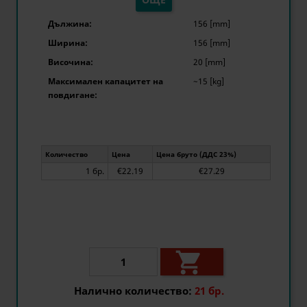
Дължина:
156 [mm]
Ширина:
156 [mm]
Височина:
20 [mm]
Максимален капацитет на
~15 [kg]
повдигане:
Количество
Цена
Цена бруто (ДДС 23%)
1 бр.
€22.19
€27.29

Налично количество:
21 бр.