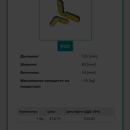
ОЩЕ
Дължина:
125 [mm]
Ширина:
85 [mm]
Височина:
14 [mm]
Максимален капацитет на
~15 [kg]
повдигане:
Количество
Цена
Цена бруто (ДДС 23%)
1 бр.
€16.79
€20.65