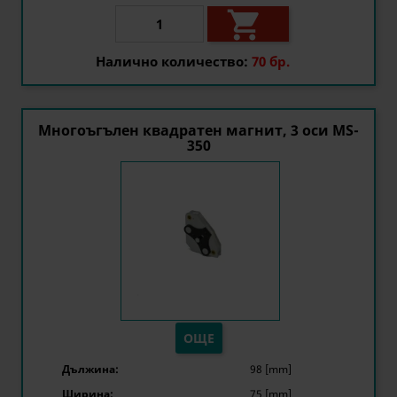

Налично количество:
70 бр.
Многоъгълен квадратен магнит, 3 оси MS-
350
ОЩЕ
Дължина:
98 [mm]
Ширина:
75 [mm]