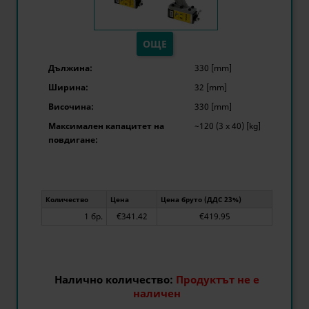
ОЩЕ
Дължина:
330 [mm]
Ширина:
32 [mm]
Височина:
330 [mm]
Максимален капацитет на
~120 (3 x 40) [kg]
повдигане:
Количество
Цена
Цена бруто (ДДС 23%)
1 бр.
€341.42
€419.95
Налично количество:
Продуктът не е
наличен