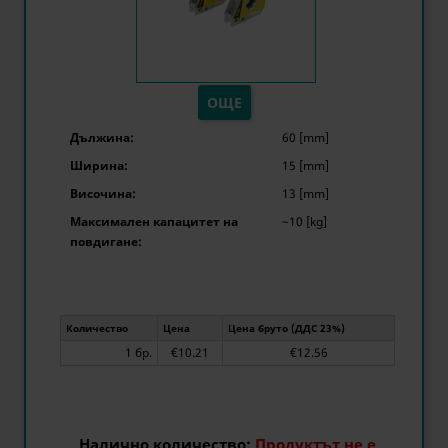
ОЩЕ
Дължина:
60 [mm]
Ширина:
15 [mm]
Височина:
13 [mm]
Максимален капацитет на
~10 [kg]
повдигане:
Количество
Цена
Цена бруто (ДДС 23%)
1 бр.
€10.21
€12.56
Налично количество:
Продуктът не е