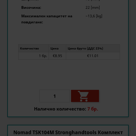
Височина:
22 [mm]
Максимален капацитет на
~13,6 [kg]
повдигане:
Количество
Цена
Цена бруто (ДДС 23%)
1 бр.
€8.95
€11.01

Налично количество:
7 бр.
Nomad TSK104M Stronghandtools Комплект