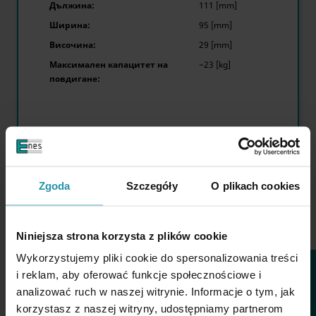
Дължина:
111 [mm]
Ширина:
95 [mm]
Височина:
29 [mm]
Максимален капацитет на
~23 [kg]
повдигане:
Количество
Цена
Цена бруто (ДДС 23%)
1 бр.
€31.19
€38.36
Zgoda
Szczegóły
O plikach cookies
Niniejsza strona korzysta z plików cookie

Wykorzystujemy pliki cookie do spersonalizowania treści
ФИЛТЪР
i reklam, aby oferować funkcje społecznościowe i
Налично количество:
29 бр.
analizować ruch w naszej witrynie. Informacje o tym, jak
korzystasz z naszej witryny, udostępniamy partnerom