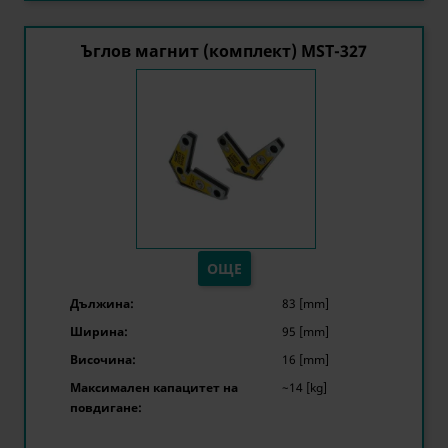
Ъглов магнит (комплект) MST-327
ОЩЕ
Дължина:
83 [mm]
Ширина:
95 [mm]
Височина:
16 [mm]
Максимален капацитет на
~14 [kg]
повдигане: