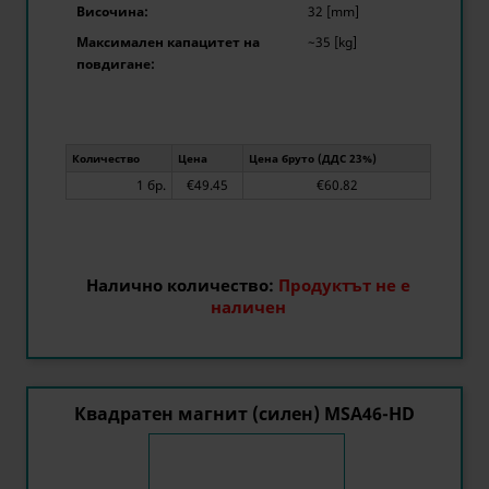
Височина:
32 [mm]
Максимален капацитет на
~35 [kg]
повдигане:
Количество
Цена
Цена бруто (ДДС 23%)
1 бр.
€49.45
€60.82
Налично количество:
Продуктът не е
наличен
Квадратен магнит (силен) MSA46-HD