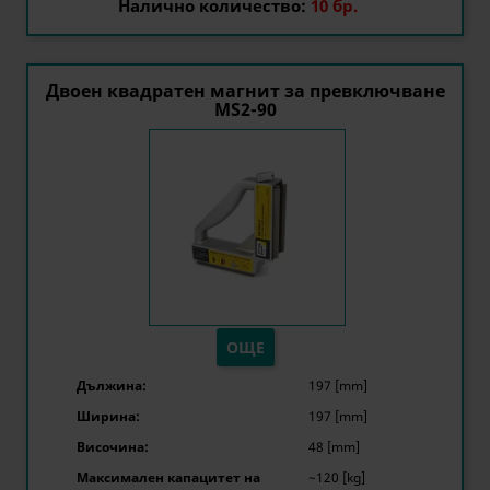
Налично количество:
10 бр.
Двоен квадратен магнит за превключване
MS2-90
ОЩЕ
Дължина:
197 [mm]
Ширина:
197 [mm]
Височина:
48 [mm]
Максимален капацитет на
~120 [kg]