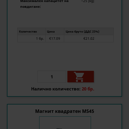
Максимален капацитет на
~25 [kg]
повдигане:
Количество
Цена
Цена бруто (ДДС 23%)
1 бр.
€17.09
€21.02

Налично количество:
20 бр.
Магнит квадратен MS45