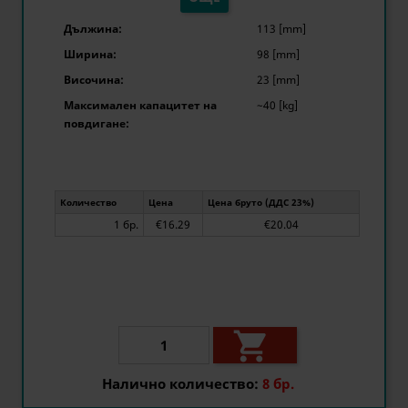
Дължина:
113 [mm]
Ширина:
98 [mm]
Височина:
23 [mm]
Максимален капацитет на
~40 [kg]
повдигане:
Количество
Цена
Цена бруто (ДДС 23%)
1 бр.
€16.29
€20.04

Налично количество:
8 бр.