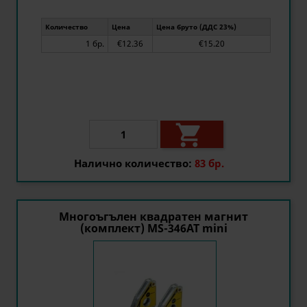
Количество
Цена
Цена бруто (ДДС 23%)
1 бр.
€12.36
€15.20

Налично количество:
83 бр.
Многоъгълен квадратен магнит
(комплект) MS-346AT mini