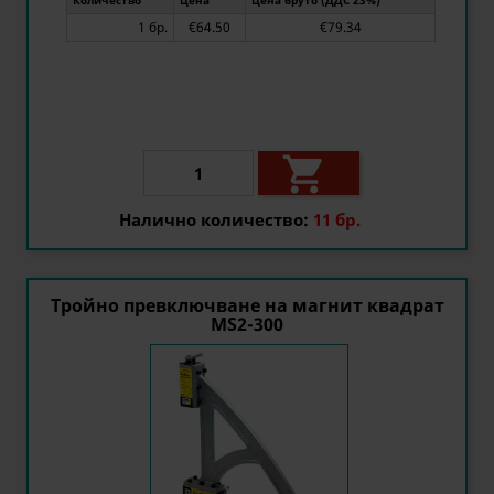
Количество
Цена
Цена бруто (ДДС 23%)
1 бр.
€64.50
€79.34

Налично количество:
11 бр.
Тройно превключване на магнит квадрат
MS2-300