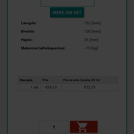
MERE OM DET
Længde:
152 [mm]
Bredde:
130 [mm]
Højde:
35 [mm]
Maksimal løftekapacitet:
~75 [kg]
Mængde
Pris
Pris brutto (moms 23 %)
1 stk.
€59.13
€72.73
