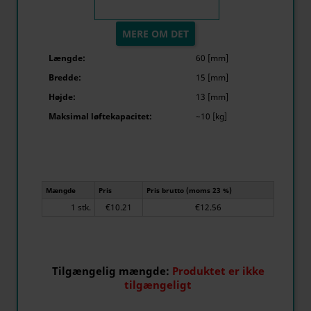
MERE OM DET
Længde:
60 [mm]
Bredde:
15 [mm]
Højde:
13 [mm]
Maksimal løftekapacitet:
~10 [kg]
Mængde
Pris
Pris brutto (moms 23 %)
1 stk.
€10.21
€12.56
Tilgængelig mængde:
Produktet er ikke
tilgængeligt