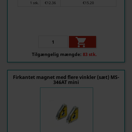
1 stk.
€12.36
€15.20

Tilgængelig mængde:
83 stk.
Firkantet magnet med flere vinkler (sæt) MS-
346AT mini