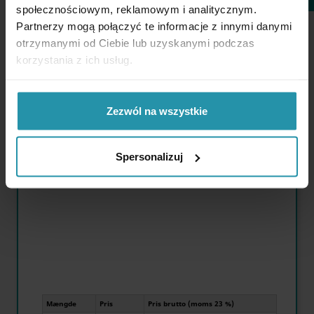
społecznościowym, reklamowym i analitycznym.
Partnerzy mogą połączyć te informacje z innymi danymi
otrzymanymi od Ciebie lub uzyskanymi podczas
korzystania z ich usług.
Zezwól na wszystkie
MERE OM DET
Spersonalizuj
Maksimal løftekapacitet:
~7 [kg]
Mængde
Pris
Pris brutto (moms 23 %)