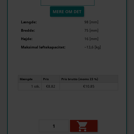
MERE OM DET
Længde:
98 [mm]
Bredde:
75 [mm]
Højde:
16 [mm]
Maksimal løftekapacitet:
~13,6 [kg]
Mængde
Pris
Pris brutto (moms 23 %)
1 stk.
€8.82
€10.85
