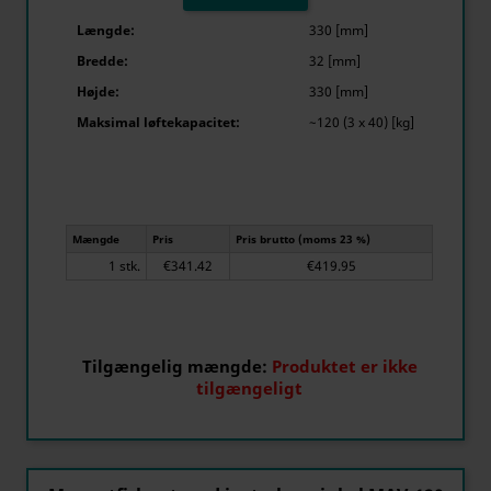
Længde:
330 [mm]
Bredde:
32 [mm]
Højde:
330 [mm]
Maksimal løftekapacitet:
~120 (3 x 40) [kg]
Mængde
Pris
Pris brutto (moms 23 %)
1 stk.
€341.42
€419.95
Tilgængelig mængde:
Produktet er ikke
tilgængeligt