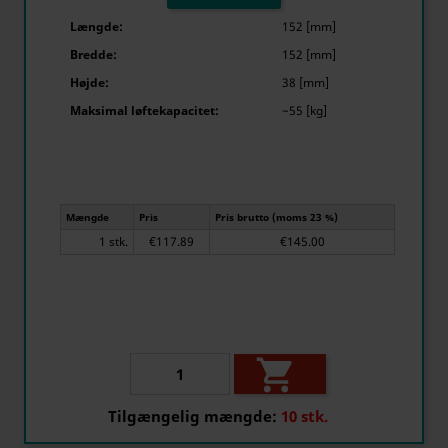
Længde:
152 [mm]
Bredde:
152 [mm]
Højde:
38 [mm]
Maksimal løftekapacitet:
~55 [kg]
Mængde
Pris
Pris brutto (moms 23 %)
1 stk.
€117.89
€145.00

Tilgængelig mængde:
10 stk.