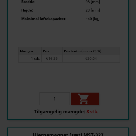
Bredde:
98 [mm]
Højde:
23 [mm]
Maksimal løftekapacitet:
~40 [kg]
Mængde
Pris
Pris brutto (moms 23 %)
1 stk.
€16.29
€20.04

Tilgængelig mængde:
8 stk.
Hjørnemagnet (sæt) MST-327