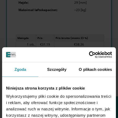
Højde:
29 [mm]
Maksimal løftekapacitet:
~23 [kg]
Mængde
Pris
Pris brutto (moms 23 %)
1 stk.
€31.19
€38.36
Zgoda
Szczegóły
O plikach cookies

Niniejsza strona korzysta z plików cookie
Tilgængelig mængde:
29 stk.
Wykorzystujemy pliki cookie do spersonalizowania treści
FILTER
i reklam, aby oferować funkcje społecznościowe i
analizować ruch w naszej witrynie. Informacje o tym, jak
MXE13 positioneringsstifter (til MSA-vinkler)
Stronhandtools
korzystasz z naszej witryny, udostępniamy partnerom