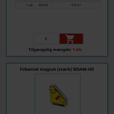
1 stk.
€60.63
€74.57

Tilgængelig mængde:
1 stk.
Firkantet magnet (stærk) MSA48-HD