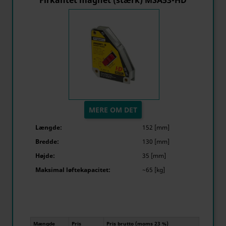
Firkantet magnet (stærk) MSA53-HD
MERE OM DET
Længde:
152 [mm]
Bredde:
130 [mm]
Højde:
35 [mm]
Maksimal løftekapacitet:
~65 [kg]
Mængde
Pris
Pris brutto (moms 23 %)