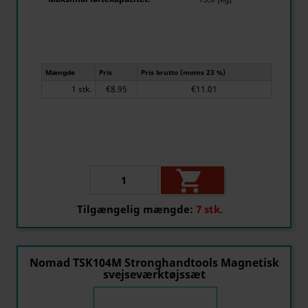
Mængde
Pris
Pris brutto (moms 23 %)
1 stk.
€8.95
€11.01

Tilgængelig mængde:
7 stk.
Nomad TSK104M Stronghandtools Magnetisk
svejseværktøjssæt