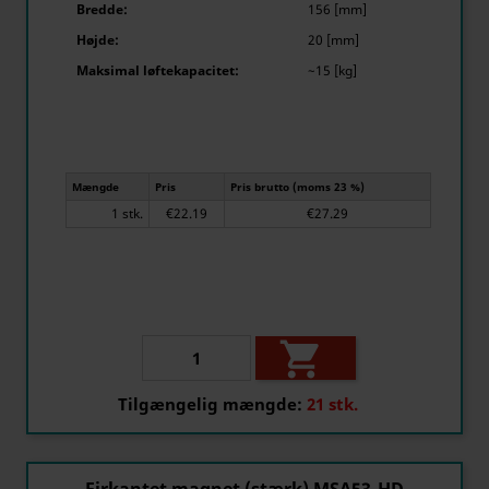
Bredde:
156 [mm]
Højde:
20 [mm]
Maksimal løftekapacitet:
~15 [kg]
Mængde
Pris
Pris brutto (moms 23 %)
1 stk.
€22.19
€27.29

Tilgængelig mængde:
21 stk.