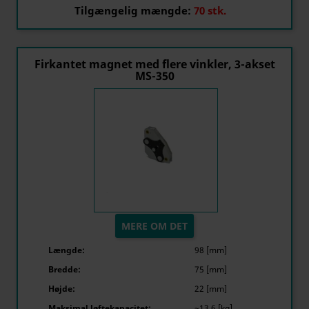
Tilgængelig mængde:
70 stk.
Firkantet magnet med flere vinkler, 3-akset
MS-350
MERE OM DET
Længde:
98 [mm]
Bredde:
75 [mm]
Højde:
22 [mm]
Maksimal løftekapacitet:
~13,6 [kg]