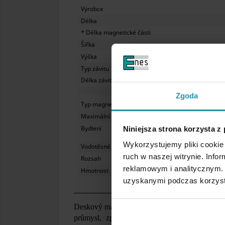
Výrobce
Délka
* Délka magnetické části
Šířka
Výška
Typ závitu
Délka závitu
Zgoda
Typ magnetu
Maximální pracovní teplota
Bydlení
Niniejsza strona korzysta z
Wykorzystujemy pliki cookie 
Vodotěsné
ruch w naszej witrynie. Inf
Rozsah
reklamowym i analitycznym. 
Hmotnost
uzyskanymi podczas korzysta
Deskový magnet umístěný nad pásovým dopravn
průmysl, zpracování plastů, nerostných su