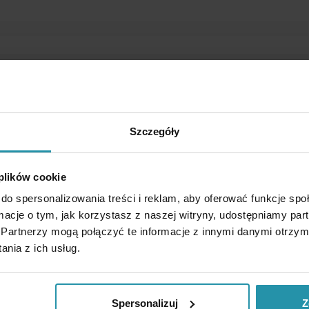
Szczegóły
 plików cookie
do spersonalizowania treści i reklam, aby oferować funkcje sp
ormacje o tym, jak korzystasz z naszej witryny, udostępniamy p
Partnerzy mogą połączyć te informacje z innymi danymi otrzym
nia z ich usług.
íkem se používá k zachycování nežádoucích ocelových nebo železných
rovin, recyklace atd.). Namontovaný pod úhlem může být použit t
Spersonalizuj
Z