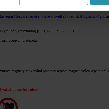
1 obsahuje magnetický obvod s neodymovými magnety. Jedná se o
dvěma otvory se závitem M10 (s roztečí 38 mm) pro montáž.
 separátory s rozměry, které si zvolí zákazníci. Magnetické param
ickými póly (maximum) je ~0
,86 [T] = 8600 [Gs].
 zachycených předmětů:
dymové magnety.
Maximální pracovní teplota magnetických separátorů 
 vážné poranění rukou !