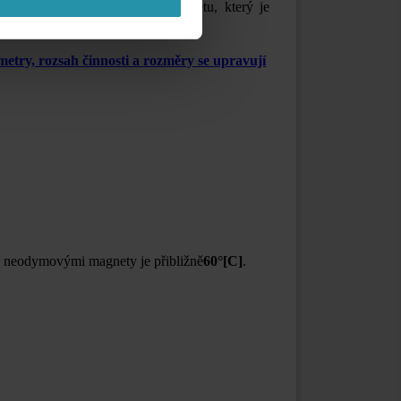
 spodní povrch deskového magnetu, který je
etry, rozsah činnosti a rozměry se upravují
s neodymovými magnety je přibližně
60°
[C]
.