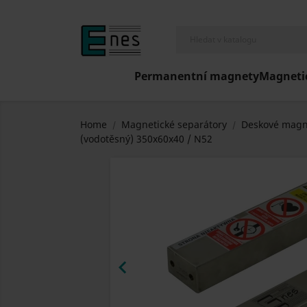
Permanentní magnety
Magneti
Home
Magnetické separátory
Deskové magne
(vodotěsný) 350x60x40 / N52
