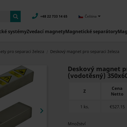

+48 22 733 14 65
Čeština
cké systémy
Zvedací magnety
Magnetické separátory
Mag
ty pro separaci železa
Deskový magnet pro separaci železa
Deskový magnet pr
(vodotěsný) 350x6
Cena
Z
Netto
1 ks.
€527.15

Množství