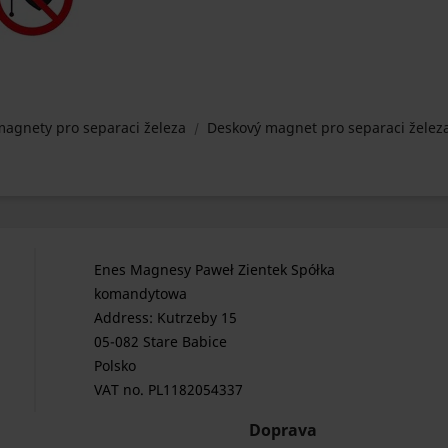
agnety pro separaci železa
Deskový magnet pro separaci želez
Enes Magnesy Paweł Zientek Spółka
komandytowa
Address: Kutrzeby 15
05-082 Stare Babice
Polsko
VAT no. PL1182054337
Doprava