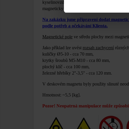
kyselinovzdorné oceli AISI 304 / EN 1.430
magneticky aktivní. Oba konce jsou vybaveny 
Na zakázku jsme připraveni dodat magnetické
podle potřeb a očekávání Klienta.
Magnetické pole
ve středu plochy mezi magnet
Jako příklad lze uvést
rozsah zachycení
různých
kuličky Ø5-10 - cca 70 mm,
krytky šroubů M5-M10 - cca 80 mm,
plochý klíč - cca 100 mm,
železné hřebíky 2''-3,5'' - cca 120 mm.
V deskovém magnetu byly použity slinuté neo
Hmotnost: ~5,5 [kg].
Pozor! Neopatrná manipulace může způsobit