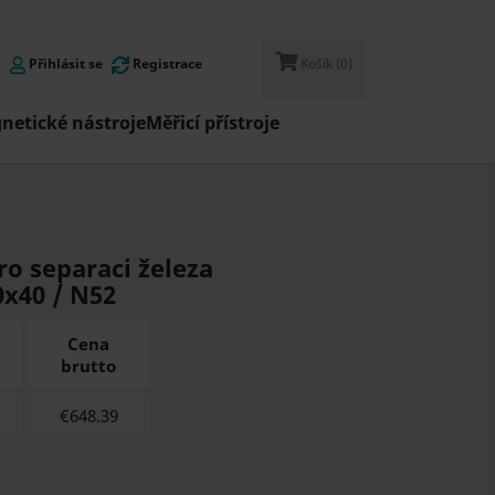
Přihlásit se
Registrace
Košík
(0)
netické nástroje
Měřicí přístroje
o separaci železa
0x40 / N52
Cena
brutto
€
648.39