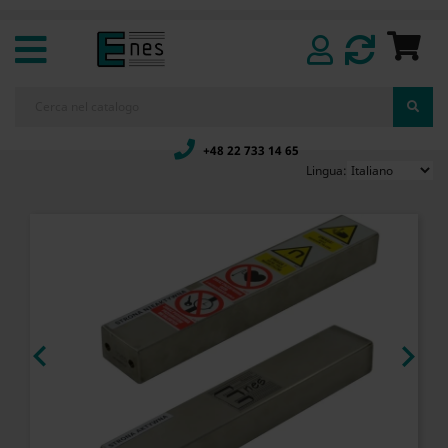
+48 22 733 14 65
Lingua:

