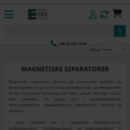
+48 22 733 14 65
Sprog:
MAGNETISKE SEPARATORER
Magnetiske separatorer baseret på permanente neodym- og
ferritmagneter bruges til at rense forskellige bulk- og oliematerialer
for ferromagnetisk forurening som f.eks. spåner, ledninger, skruer
eller møtrikker. De bruges bl.a. i plastforarbejdning,
fødevareindustrien, tobaksindustrien, træindustrien, keramik og
genbrug.
I vores sortiment har vi magnetiske blokseparatorer,
stråleseparatorer, tromleseparatorer og kegleseparatorer. Vi