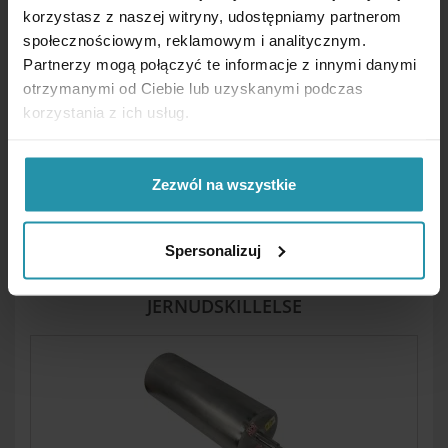
korzystasz z naszej witryny, udostępniamy partnerom
społecznościowym, reklamowym i analitycznym.
RENDE- OG PUKKELMAGNETISKE
Partnerzy mogą połączyć te informacje z innymi danymi
SEPARATORER
otrzymanymi od Ciebie lub uzyskanymi podczas
korzystania z ich usług.
Zezwól na wszystkie
Spersonalizuj
SUSPENDEREDE MAGNETER TIL
JERNUDSKILLELSE