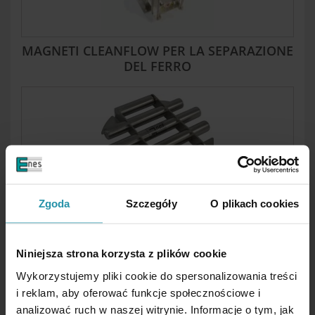
MAGNETI CLEANFLOW PER LA SEPARAZIONE
DEL FERRO
MAGNETI A TRAMOGGIA PER LA
Zgoda
Szczegóły
O plikach cookies
SEPARAZIONE DEL FERRO
Niniejsza strona korzysta z plików cookie
Wykorzystujemy pliki cookie do spersonalizowania treści
i reklam, aby oferować funkcje społecznościowe i
analizować ruch w naszej witrynie. Informacje o tym, jak