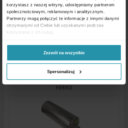
korzystasz z naszej witryny, udostępniamy partnerom
społecznościowym, reklamowym i analitycznym.
SEPARATORI MAGNETICI A SCIVOLO E A
Partnerzy mogą połączyć te informacje z innymi danymi
GOBBA
otrzymanymi od Ciebie lub uzyskanymi podczas
korzystania z ich usług.
Zezwól na wszystkie
Spersonalizuj
MAGNETI SOSPESI PER LA SEPARAZIONE DEL
FERRO