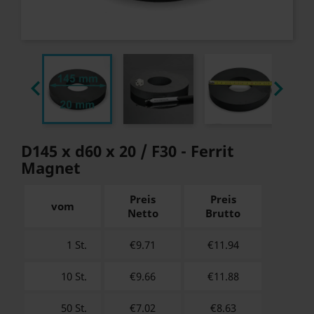


D145 x d60 x 20 / F30 - Ferrit
Magnet
Preis
Preis
vom
Netto
Brutto
1 St.
€9.71
€
11.94
10 St.
€9.66
€
11.88
50 St.
€7.02
€
8.63