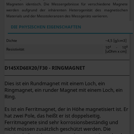
Magneten identisch. Die Messergebnisse für verschiedene Magnete
werden aufgrund der inhärenten Heterogenität des magnetischen
Materials und der Messtoleranzen des Messgeräts variieren.
DIE PHYSISCHEN EIGENSCHAFTEN
Dichte
~4,5 [g/cm3]
4
8
10
- 10
Resistivität
[uOhm x cm]
D145XD60X20/F30 - RINGMAGNET
Dies ist ein Rundmagnet mit einem Loch, ein
Ringmagnet, ein runder Magnet mit einem Loch, ein
Ring.
Es ist ein Ferritmagnet, der in Höhe magnetisiert ist. Er
hat zwei Pole, das heißt er ist doppelseitig.
Ferritmagnete sind sehr korrosionsbeständig und
nicht müssen zusätzlich geschützt werden. Die