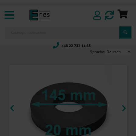
+48 22 733 14 65
Sprache:

