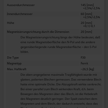
Aussendurchmesser
145 [mm]
+2,5%/-2,5%
Innendurchmesser
60 [mm]
+2,5%/-2,5%
Höhe
20 [mm]
+0,1/-0,1
Magnetisierungsrichtung durch die Dimension
20 [mm]
Die Magnetisierungsrichtung längs der Höhe bedeutet, daß
eine runde Magnetoberfläche den N-Pol und die andere
gegenüberliegende runde Magnetoberfläche – den S-Pol
bildet.
Die Type
F30
Magnettyp
Ferrit
Max. Haftkraft
~26,5 [kg]
Die oben angegebene maximale Tragfähigkeit wurde mit
glatten, polierten Blechen gemessen. Das verwendete Blech
hatte eine optimale Dicke. Die Abzugskraft wirkte senkrecht.
Bei einer parallel zum Blech wirkenden Kraft, d.h. beim
Bewegen des Magneten über das Blech, ist die Hebekraft
des Magneten deutlich geringer. Der Spalt zwischen dem
Magneten und dem Blech, der dadurch entsteht, dass das