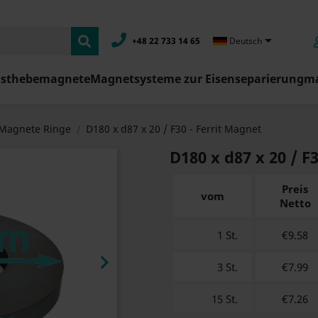

+48 22 733 14 65
Deutsch
asthebemagnete
Magnetsysteme zur Eisenseparierung
ma
Magnete Ringe
D180 x d87 x 20 / F30 - Ferrit Magnet
D180 x d87 x 20 / F
Preis
vom
Netto
1 St.
€9.58

3 St.
€7.99
15 St.
€7.26