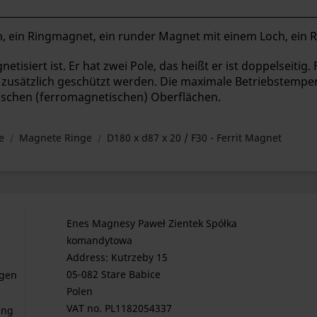
, ein Ringmagnet, ein runder Magnet mit einem Loch, ein R
etisiert ist. Er hat zwei Pole, das heißt er ist doppelseitig
zusätzlich geschützt werden. Die maximale Betriebstemper
lischen (ferromagnetischen) Oberflächen.
e
Magnete Ringe
D180 x d87 x 20 / F30 - Ferrit Magnet
Enes Magnesy Paweł Zientek Spółka
komandytowa
Address: Kutrzeby 15
05-082 Stare Babice
gen
Polen
VAT no. PL1182054337
ung