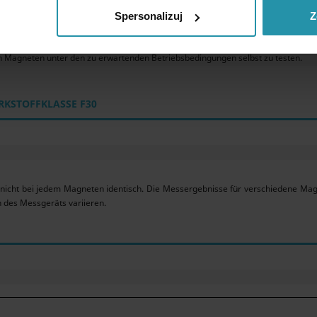
formungskräften sollen deswegen gemieden werden.
Spersonalizuj
Z
erwerte sind das Ergebnis von Messungen an einem bestimmten Magneten
n Magneten unter den zu erwartenden Betriebsbedingungen selbst zu testen.
RKSTOFFKLASSE F30
 nicht bei jedem Magneten identisch. Die Messergebnisse für verschiedene Ma
 des Messgeräts variieren.