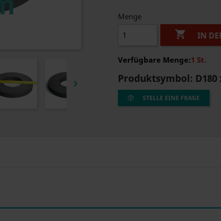
Menge

IN D
Verfügbare Menge:
1 St.
Produktsymbol:
D180 

STELLE EINE FRAGE