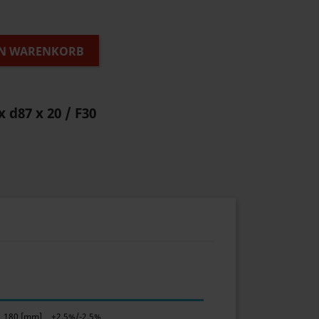
EN WARENKORB
x d87 x 20 / F30
180 [mm]
+2,5%/-2,5%