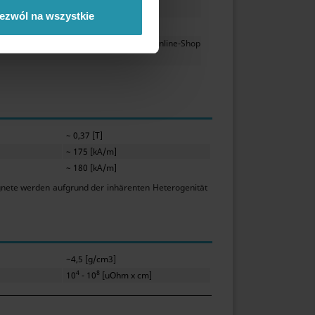
ezwól na wszystkie
1661,98 [g]
 und dienen zum Vergleich der im Online-Shop
~ 0,37 [T]
~ 175 [kA/m]
~ 180 [kA/m]
gnete werden aufgrund der inhärenten Heterogenität
~4,5 [g/cm3]
4
8
10
- 10
[uOhm x cm]