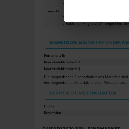
Magneten sowie eine Belastung mit Ver
Gewicht
Die hier angegebenen Magnetparamet
erhältlichen Magnete. Wir empfehlen, de
MAGNETISCHE EIGENSCHAFTEN DER WE
Remanenz Br
Koerzitivfeldstärke HcB
Koerzitivfeldstärke HcJ
Die magnetischen Eigenschaften des Materials sind
des magnetischen Materials und der Messtoleranzen
DIE PHYSISCHEN EIGENSCHAFTEN
Dichte
Resistivität
D180XD87X20/F30 - RINGMAGNET