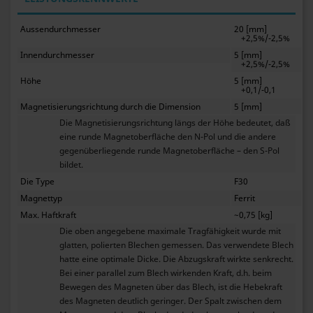
Aussendurchmesser
20 [mm]
+2,5%/-2,5%
Innendurchmesser
5 [mm]
+2,5%/-2,5%
Höhe
5 [mm]
+0,1/-0,1
Magnetisierungsrichtung durch die Dimension
5 [mm]
Die Magnetisierungsrichtung längs der Höhe bedeutet, daß
eine runde Magnetoberfläche den N-Pol und die andere
gegenüberliegende runde Magnetoberfläche – den S-Pol
bildet.
Die Type
F30
Magnettyp
Ferrit
Max. Haftkraft
~0,75 [kg]
Die oben angegebene maximale Tragfähigkeit wurde mit
glatten, polierten Blechen gemessen. Das verwendete Blech
hatte eine optimale Dicke. Die Abzugskraft wirkte senkrecht.
Bei einer parallel zum Blech wirkenden Kraft, d.h. beim
Bewegen des Magneten über das Blech, ist die Hebekraft
des Magneten deutlich geringer. Der Spalt zwischen dem