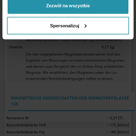
0,40 %/°[C].
Zezwól na wszystkie
Die Ferrit-Magnete kann man im Wasser anwenden.
Die Ferrit-Magnete sind eine gesinterte Keramik, die
ziemlich leicht zerbricht. Es betrifft insbesondere die
Spersonalizuj
Magnete von dünner Form. Ein unkontrolierter Aufprall von
zwei Magneten sowie eine Belastung mit
Verformungskräften sollen deswegen gemieden werden.
Gewicht
6,27 [g]
Die hier angegebenen Magnetparameterwerte sind das
Ergebnis von Messungen an einem bestimmten Magneten
und dienen zum Vergleich der im Online-Shop erhältlichen
Magnete. Wir empfehlen, den Magneten unter den zu
erwartenden Betriebsbedingungen selbst zu testen.
MAGNETISCHE EIGENSCHAFTEN DER WERKSTOFFKLASSE
F30
Remanenz Br
~ 0,37 [T]
Koerzitivfeldstärke HcB
~ 175 [kA/m]
Koerzitivfeldstärke HcJ
~ 180 [kA/m]