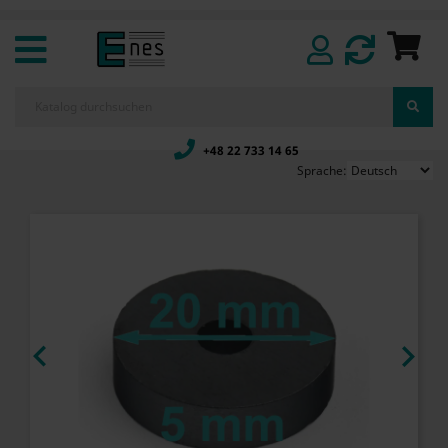
+48 22 733 14 65
Sprache:

