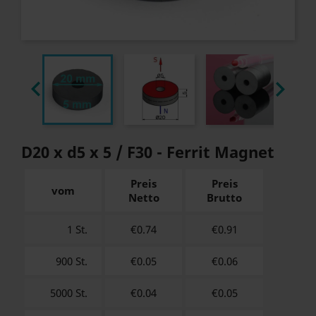


D20 x d5 x 5 / F30 - Ferrit Magnet
Preis
Preis
vom
Netto
Brutto
1 St.
€0.74
€
0.91
900 St.
€0.05
€
0.06
5000 St.
€0.04
€
0.05