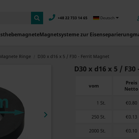

+48 22 733 14 65
Deutsch
asthebemagnete
Magnetsysteme zur Eisenseparierung
ma
Magnete Ringe
D30 x d16 x 5 / F30 - Ferrit Magnet
D30 x d16 x 5 / F30
Preis
vom
Netto
1 St.
€0.80

250 St.
€0.13
2000 St.
€0.10