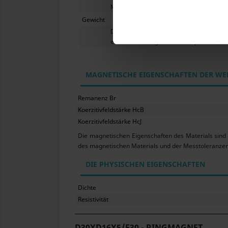
Magneten sowie eine Belastung mit Ver
Gewicht
Die hier angegebenen Magnetparamet
erhältlichen Magnete. Wir empfehlen, de
MAGNETISCHE EIGENSCHAFTEN DER WE
Remanenz Br
Koerzitivfeldstärke HcB
Koerzitivfeldstärke HcJ
Die magnetischen Eigenschaften des Materials sind
des magnetischen Materials und der Messtoleranzen
DIE PHYSISCHEN EIGENSCHAFTEN
Dichte
Resistivität
D30XD16X5/F30 - RINGMAGNET