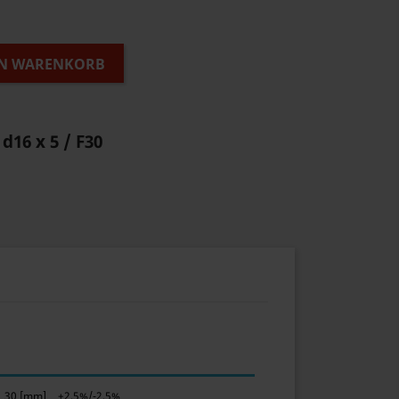
EN WARENKORB
 d16 x 5 / F30
30 [mm]
+2,5%/-2,5%