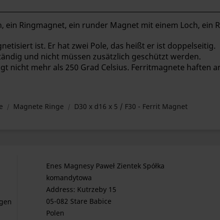
, ein Ringmagnet, ein runder Magnet mit einem Loch, ein R
etisiert ist. Er hat zwei Pole, das heißt er ist doppelseitig.
tändig und nicht müssen zusätzlich geschützt werden.
t nicht mehr als 250 Grad Celsius. Ferritmagnete haften a
e
Magnete Ringe
D30 x d16 x 5 / F30 - Ferrit Magnet
Enes Magnesy Paweł Zientek Spółka
komandytowa
Address: Kutrzeby 15
05-082 Stare Babice
gen
Polen