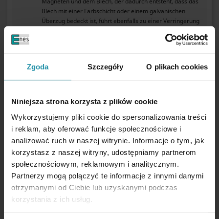
Magneten und dem Blech, der dadurch entsteht, dass das
Blech mit einer Farbschicht oder einem galvanischen
Überzug bedeckt ist, führt ebenfalls zu einer Verringerung
der Hebekraft des Magneten. Jede Rauheit oder Unebenheit
des Blechs verringert ebenfalls die Haftkraft des Magneten.
Die höchste Hebekraft wird durch die Verwendung eines
ausreichend dicken Blechs mit einem hohen Eisenanteil
Zgoda
Szczegóły
O plikach cookies
erreicht. Die Verwendung von Stahl- oder Gusseisenblechen
mit hohem Kohlenstoffgehalt führt zu einer geringeren
Tragkraft. Die maximale Tragkraft wird auch von der
Betriebstemperatur des Magneten beeinflusst. Ein beheizter
Niniejsza strona korzysta z plików cookie
Magnet hat eine geringere Tragkraft.
Wykorzystujemy pliki cookie do spersonalizowania treści
Maximale Arbeitstemperatur
250 [°C]
i reklam, aby oferować funkcje społecznościowe i
Für die flachen Magnete, oder für solche, die sich in einem
analizować ruch w naszej witrynie. Informacje o tym, jak
offenen Magnetkreis befinden, kann die Betriebstemperatur
korzystasz z naszej witryny, udostępniamy partnerom
etwas niedriger sein. Für die hohen Magnete, oder für
solche, die sich in einem geschlossenen Magnetkreis
społecznościowym, reklamowym i analitycznym.
befinden, ist die Betriebstemperatur der maximalen
Partnerzy mogą połączyć te informacje z innymi danymi
Betriebstemperatur für das jeweilige Material gleich. Die
otrzymanymi od Ciebie lub uzyskanymi podczas
Curie-Temperatur beträgt ~ 450°[C]. Der
korzystania z ich usług.
Temperaturbeiwert der Remanenz TK(Br): ≤ -0,19 %/°[C].
Der Temperaturbeiwert der Koerzitivfeldstärke TK(HcJ): ≥