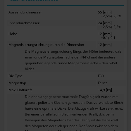
Aussendurchmesser
55 [mm]
+2,5%/-2,5%
Innendurchmesser
24 [mm]
+2,5%/-2,5%
Höhe
12 [mm]
+0,1/-0,1
Magnetisierungsrichtung durch die Dimension
12 [mm]
Die Magnetisierungsrichtung längs der Höhe bedeutet, daß
eine runde Magnetoberfläche den N-Pol und die andere
gegenüberliegende runde Magnetoberfläche – den S-Pol
bildet.
Die Type
F30
Magnettyp
Ferrit
Max. Haftkraft
~4,9 [kg]
Die oben angegebene maximale Tragfähigkeit wurde mit
glatten, polierten Blechen gemessen. Das verwendete Blech
hatte eine optimale Dicke. Die Abzugskraft wirkte senkrecht.
Bei einer parallel zum Blech wirkenden Kraft, d.h. beim
Bewegen des Magneten über das Blech, ist die Hebekraft
des Magneten deutlich geringer. Der Spalt zwischen dem