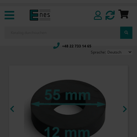
+48 22 733 14 65
Sprache:

