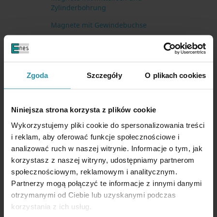
Zylinderbohrung
Magnete mit Gewindebuchse
Magnete mit Aussenngewinde
Magnete mit Innengewinde
Zgoda
Szczegóły
O plikach cookies
AlNiCo-Magnetsysteme
Magnete für Schweißer
Niniejsza strona korzysta z plików cookie
Besondere Haftmagnete
Wykorzystujemy pliki cookie do spersonalizowania treści
interessant und nützlich Magnete
i reklam, aby oferować funkcje społecznościowe i
analizować ruch w naszej witrynie. Informacje o tym, jak
Magnete für Schalungssystemen und
Betonformen
korzystasz z naszej witryny, udostępniamy partnerom
społecznościowym, reklamowym i analitycznym.
Magnet Messstativen (Messuhr Stativen)
Partnerzy mogą połączyć te informacje z innymi danymi
Magnetleisten
otrzymanymi od Ciebie lub uzyskanymi podczas
korzystania z ich usług.
Wasserdichte Magnete