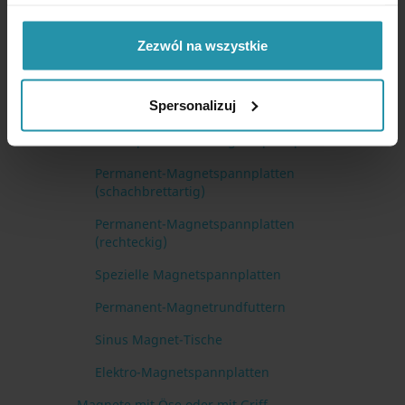
Magnetspannplatten, Schraubstöcke,
Prismen
Zezwól na wszystkie
Lamellenblöcke und Magnetprismen
Spersonalizuj
Permanent-Magnetschraubstöcke
Elektropermanent-Magnetspannplatten
Permanent-Magnetspannplatten
(schachbrettartig)
Permanent-Magnetspannplatten
(rechteckig)
Spezielle Magnetspannplatten
Permanent-Magnetrundfuttern
Sinus Magnet-Tische
Elektro-Magnetspannplatten
Magnete mit Öse oder mit Griff