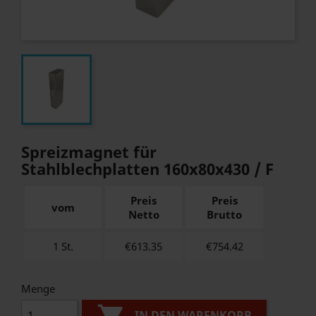
Spreizmagnet für
Stahlblechplatten 160x80x430 / F
Preis
Preis
vom
Netto
Brutto
1 St.
€613.35
€
754.42
Menge
IN DEN WARENKORB