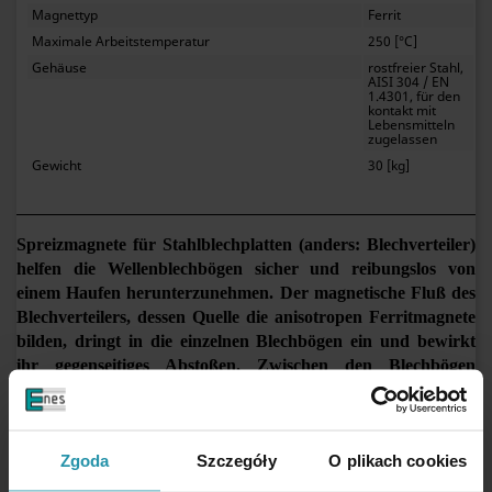
Magnettyp
Ferrit
Maximale Arbeitstemperatur
250 [°C]
Gehäuse
rostfreier Stahl,
AISI 304 / EN
1.4301, für den
kontakt mit
Lebensmitteln
zugelassen
Gewicht
30 [kg]
Spreizmagnete für Stahlblechplatten (anders: Blechverteiler)
helfen die Wellenblechbögen sicher und reibungslos von
einem Haufen herunterzunehmen. Der magnetische Fluß des
Blechverteilers, dessen Quelle die anisotropen Ferritmagnete
bilden, dringt in die einzelnen Blechbögen ein und bewirkt
ihr gegenseitiges Abstoßen. Zwischen den Blechbögen
entstehen Abstände, die es erlauben, sie vom Haufen bequem
herunterzuholen. Das Gerät kann beim magnetisch weichen
Blech angewandt werden (nicht aber beim säurefestem Blech,
Zgoda
Szczegóły
O plikach cookies
beim Kupfer-, Messing-, Aluminiumblech usw.).