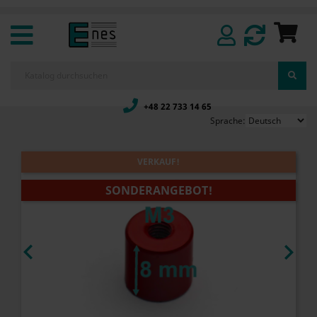
+48 22 733 14 65
Sprache:
VERKAUF!
SONDERANGEBOT!

