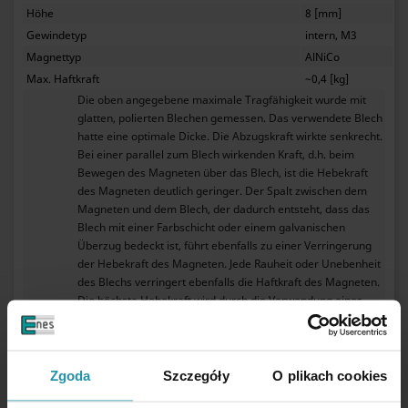
Höhe
8 [mm]
Gewindetyp
intern, M3
Magnettyp
AlNiCo
Max. Haftkraft
~0,4 [kg]
Die oben angegebene maximale Tragfähigkeit wurde mit
glatten, polierten Blechen gemessen. Das verwendete Blech
hatte eine optimale Dicke. Die Abzugskraft wirkte senkrecht.
Bei einer parallel zum Blech wirkenden Kraft, d.h. beim
Bewegen des Magneten über das Blech, ist die Hebekraft
des Magneten deutlich geringer. Der Spalt zwischen dem
Magneten und dem Blech, der dadurch entsteht, dass das
Blech mit einer Farbschicht oder einem galvanischen
Überzug bedeckt ist, führt ebenfalls zu einer Verringerung
der Hebekraft des Magneten. Jede Rauheit oder Unebenheit
des Blechs verringert ebenfalls die Haftkraft des Magneten.
Die höchste Hebekraft wird durch die Verwendung eines
ausreichend dicken Blechs mit einem hohen Eisenanteil
erreicht. Die Verwendung von Stahl- oder Gusseisenblechen
mit hohem Kohlenstoffgehalt führt zu einer geringeren
Tragkraft. Die maximale Tragkraft wird auch von der
Zgoda
Szczegóły
O plikach cookies
Betriebstemperatur des Magneten beeinflusst. Ein beheizter