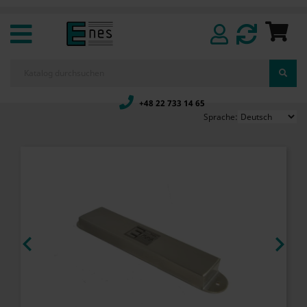
+48 22 733 14 65
Sprache:

