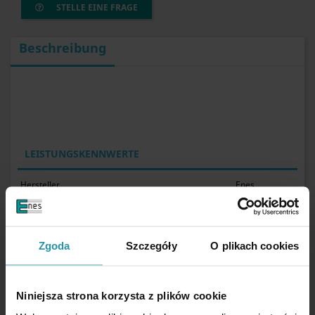
STELLE EINE FRAGE
Beschreibung
LEISTUNGSKENNWERTE
Hersteller
Enes
Länge
240 [mm]
* Länge des magnetischen Teils
200 [mm]
Magnettyp
Neodym
Zgoda
Szczegóły
O plikach cookies
Maximale Arbeitstemperatur
≤ 80 [°C]
Wasserdicht
Klasse IP67
Für Werkzeuge
ja
Niniejsza strona korzysta z plików cookie
in die Küche
ja