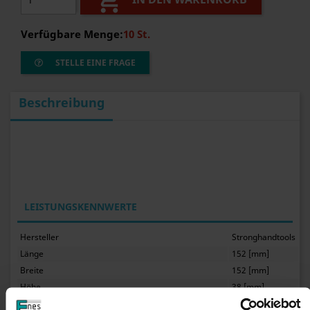

Verfügbare Menge:
10 St.
STELLE EINE FRAGE
Beschreibung
LEISTUNGSKENNWERTE
Hersteller
Stronghandtools
Länge
152 [mm]
Breite
152 [mm]
Höhe
38 [mm]
Magnettyp
Neodym