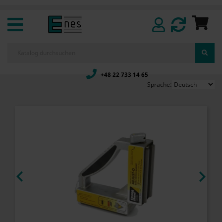
+48 22 733 14 65
Sprache:

