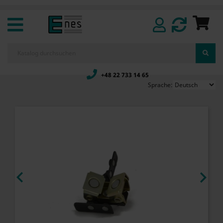
+48 22 733 14 65
Sprache:

