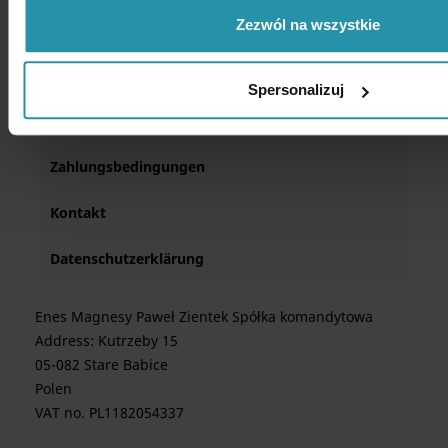
Zezwól na wszystkie
Lieferung
AGB
Spersonalizuj
Über uns
Zahlungsbedingungen
Kontakt
Datenschutzerklärung
Enes Magnesy Paweł Zientek Spółka komandytowa
Address: Kutrzeby 15
05-082 Stare Babice
Polen
VAT no. PL1182054337