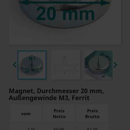


Magnet, Durchmesser 20 mm,
Außengewinde M3, Ferrit
Preis
Preis
vom
Netto
Brutto
1 St.
€0.86
€
1.06