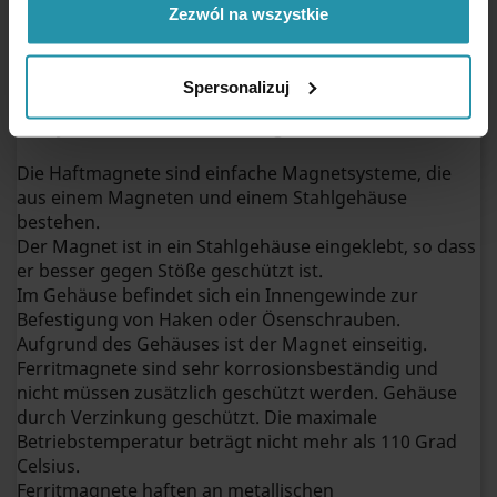
Zezwól na wszystkie
Ferrit-Topfmagnete mit Gewindezapfen
D20x6xM3x13F
Spersonalizuj
Dieser Magnet im Gehäuse ist rund, zylindrisch, wie
ein Zylinder oder eine Scheibe geformt.
Die Haftmagnete sind einfache Magnetsysteme, die
aus einem Magneten und einem Stahlgehäuse
bestehen.
Der Magnet ist in ein Stahlgehäuse eingeklebt, so dass
er besser gegen Stöße geschützt ist.
Im Gehäuse befindet sich ein Innengewinde zur
Befestigung von Haken oder Ösenschrauben.
Aufgrund des Gehäuses ist der Magnet einseitig.
Ferritmagnete sind sehr korrosionsbeständig und
nicht müssen zusätzlich geschützt werden. Gehäuse
durch Verzinkung geschützt. Die maximale
Betriebstemperatur beträgt nicht mehr als 110 Grad
Celsius.
Ferritmagnete haften an metallischen