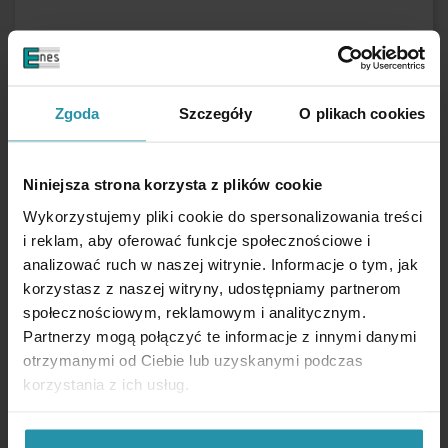
LEISTUNGSKENNWERTE
Zgoda
Szczegóły
O plikach cookies
Aussendurchmesser
63 [mm]
Höhe
14 [mm]
Gesamthöhe mit Gewinde
29 [mm]
Niniejsza strona korzysta z plików cookie
Gewindetyp
AuĂźen, M6
Wykorzystujemy pliki cookie do spersonalizowania treści
Magnettyp
Ferrit
i reklam, aby oferować funkcje społecznościowe i
Der Spalt zwischen dem Magneten und der Eisenplatte verringert
analizować ruch w naszej witrynie. Informacje o tym, jak
die Kraft, die zum Ablösen des Magneten von der Platte erforderlich ist,
erheblich.
korzystasz z naszej witryny, udostępniamy partnerom
Beschichtung
vernickelt
społecznościowym, reklamowym i analitycznym.
(NiCuNi)
Partnerzy mogą połączyć te informacje z innymi danymi
Nicht im Wasser verwenden
otrzymanymi od Ciebie lub uzyskanymi podczas
Maximale Arbeitstemperatur
110 [°C]
korzystania z ich usług.
Gewicht
214 [g]