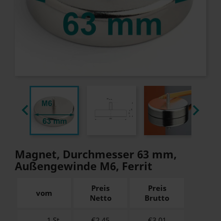


Magnet, Durchmesser 63 mm,
Außengewinde M6, Ferrit
Preis
Preis
vom
Netto
Brutto
1 St.
€2.45
€
3.01