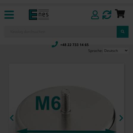
+48 22 733 14 65
Sprache:

