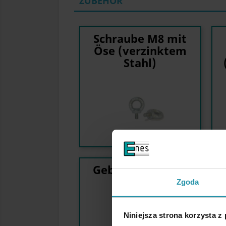
ZUBEHÖR
Schraube M8 mit
Öse (verzinktem
Stahl)
Gebogene Haken
M8x56/11
Zgoda
Niniejsza strona korzysta z