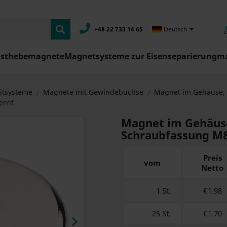

+48 22 733 14 65
Deutsch
asthebemagnete
Magnetsysteme zur Eisenseparierung
ma
itsysteme
Magnete mit Gewindebuchse
Magnet im Gehäuse,
rrit
Magnet im Gehäus
Schraubfassung M8 
Preis
vom
Netto
1 St.
€1.98
25 St.
€1.70
