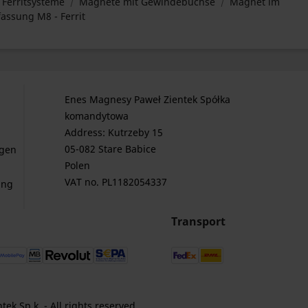
Ferritsysteme
Magnete mit Gewindebuchse
Magnet im
ssung M8 - Ferrit
Enes Magnesy Paweł Zientek Spółka
komandytowa
Address: Kutrzeby 15
05-082 Stare Babice
gen
Polen
VAT no. PL1182054337
ung
Transport
k Sp.k. - All rights reserved.