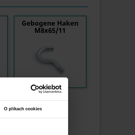
Gebogene Haken
M8x65/11
O plikach cookies