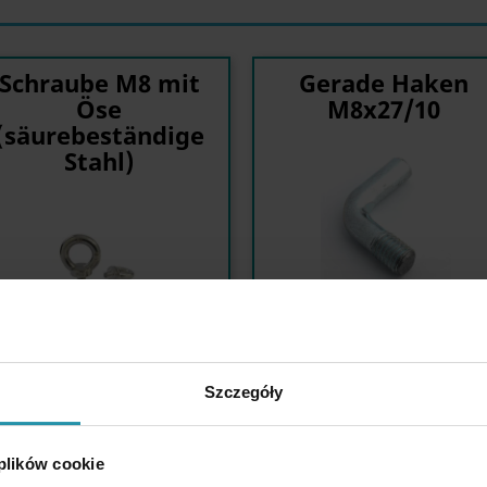
Schraube M8 mit
Gerade Haken
Öse
M8x27/10
(säurebeständige
Stahl)
Szczegóły
 plików cookie