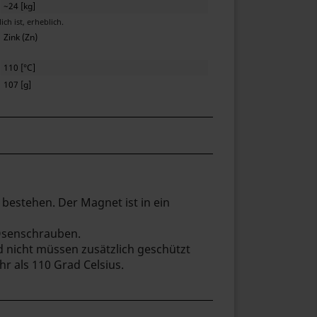
~24 [kg]
 ist, erheblich.
Zink (Zn)
110 [°C]
107 [g]
estehen. Der Magnet ist in ein
Ösenschrauben.
 nicht müssen zusätzlich geschützt
 als 110 Grad Celsius.