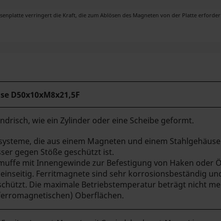
 verringert die Kraft, die zum Ablösen des Magneten von der Platte erforderlich
hse
D50x10xM8x21,5F
ndrisch, wie ein Zylinder oder eine Scheibe geformt.
ysteme, die aus einem Magneten und einem Stahlgehäuse b
ser gegen Stöße geschützt ist.
bmuffe mit Innengewinde zur Befestigung von Haken oder 
einseitig.
Ferritmagnete sind sehr korrosionsbeständig und
hützt. Die maximale Betriebstemperatur beträgt nicht mehr
(ferromagnetischen) Oberflächen.