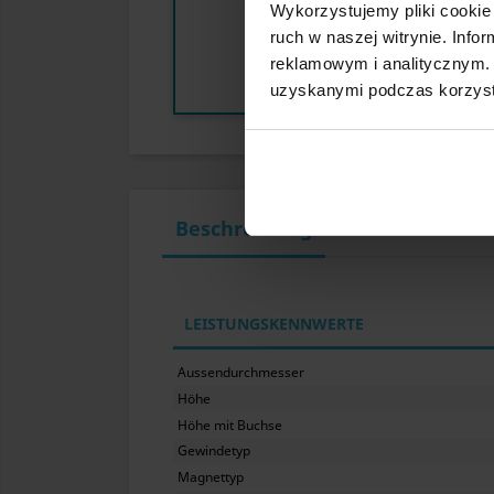
Wykorzystujemy pliki cookie 
ruch w naszej witrynie. Inf
reklamowym i analitycznym. 
uzyskanymi podczas korzysta
Beschreibung
LEISTUNGSKENNWERTE
Aussendurchmesser
Höhe
Höhe mit Buchse
Gewindetyp
Magnettyp