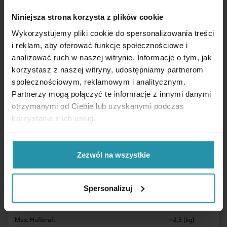
Niniejsza strona korzysta z plików cookie
Wykorzystujemy pliki cookie do spersonalizowania treści
i reklam, aby oferować funkcje społecznościowe i
analizować ruch w naszej witrynie. Informacje o tym, jak
korzystasz z naszej witryny, udostępniamy partnerom
Beschreibung
społecznościowym, reklamowym i analitycznym.
Partnerzy mogą połączyć te informacje z innymi danymi
otrzymanymi od Ciebie lub uzyskanymi podczas
korzystania z ich usług.
LEISTUNGSKENNWERTE
Zezwól na wszystkie
Aussendurchmesser
25 [mm]
Höhe
7 [mm]
Spersonalizuj
Gewindetyp
intern, M4
Magnettyp
Ferrit
Max. Haftkraft
~2,5 [kg]