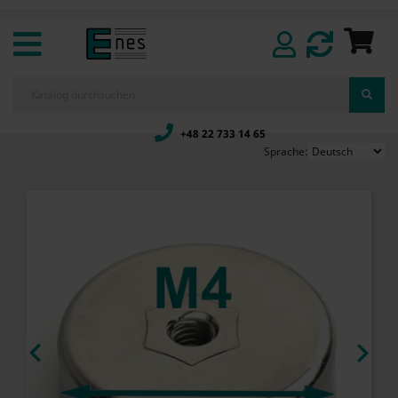
+48 22 733 14 65
Sprache:

