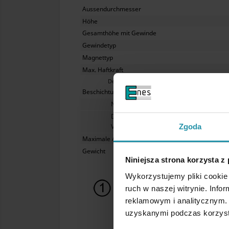
Aussendurchmesser
Höhe
Gesamthöhe mit Gewinde
Gewindetyp
Magnettyp
Max. Haftkraft
Der Spalt zwischen dem Magneten und der Eisenplatte
Beschichtung
Nicht im Wasser verwenden.
Die gesinterten NdFeB-Magnete, insbeso
Verformungskräften sollen deswegen ge
Zgoda
Maximale Arbeitstemperatur
Gewicht
Niniejsza strona korzysta z
Wykorzystujemy pliki cookie 
ruch w naszej witrynie. Inf
reklamowym i analitycznym. 
uzyskanymi podczas korzysta