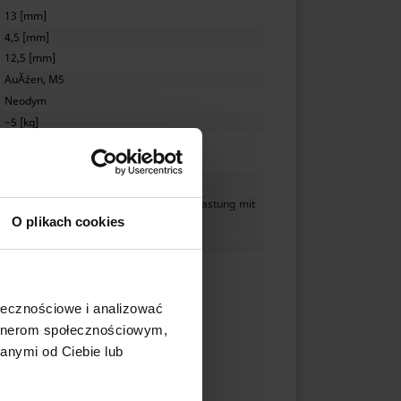
13 [mm]
4,5 [mm]
12,5 [mm]
AuĂźen, M5
Neodym
~5 [kg]
 ist, erheblich.
vernickelt (NiCuNi)
prall von zwei Magneten sowie eine Belastung mit
O plikach cookies
≤ 80 [°C]
6 [g]
ołecznościowe i analizować
artnerom społecznościowym,
anymi od Ciebie lub