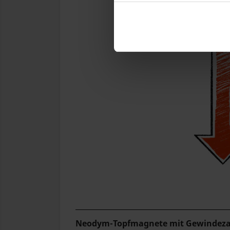
Neodym-Topfmagnete mit Gewindez