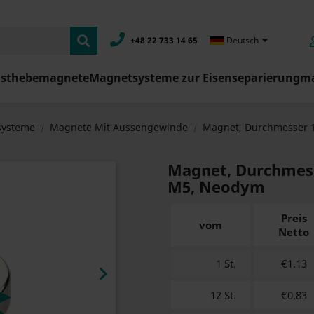

+48 22 733 14 65
Deutsch
asthebemagnete
Magnetsysteme zur Eisenseparierung
ma
ysteme
Magnete Mit Aussengewinde
Magnet, Durchmesser 
Magnet, Durchmes
M5, Neodym
Preis
vom
Netto
1 St.
€1.13

12 St.
€0.83