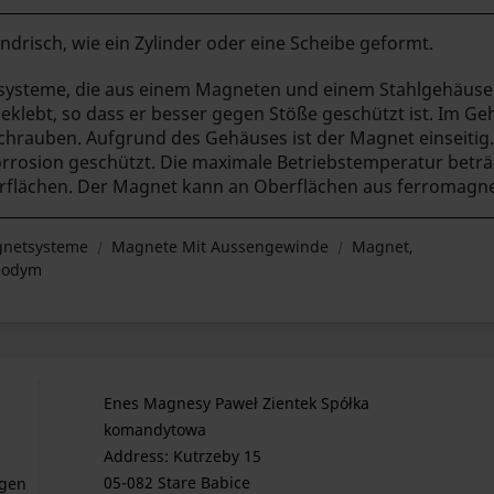
ndrisch, wie ein Zylinder oder eine Scheibe geformt.
systeme, die aus einem Magneten und einem Stahlgehäuse
geklebt, so dass er besser gegen Stöße geschützt ist. Im G
hrauben. Aufgrund des Gehäuses ist der Magnet einseitig.
orrosion geschützt. Die maximale Betriebstemperatur beträg
flächen. Der Magnet kann an Oberflächen aus ferromagnet
netsysteme
Magnete Mit Aussengewinde
Magnet,
eodym
Enes Magnesy Paweł Zientek Spółka
komandytowa
Address: Kutrzeby 15
05-082 Stare Babice
gen