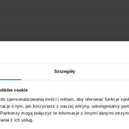
 verringert die Kraft, die zum Ablösen des Magneten von der Platte erforderlich
ndere die Magnete von dünner Form zerbrechen leicht. Ein unkontrolierter Auf
mieden werden.
Szczegóły
 plików cookie
do spersonalizowania treści i reklam, aby oferować funkcje sp
ormacje o tym, jak korzystasz z naszej witryny, udostępniamy p
Partnerzy mogą połączyć te informacje z innymi danymi otrzym
nia z ich usług.