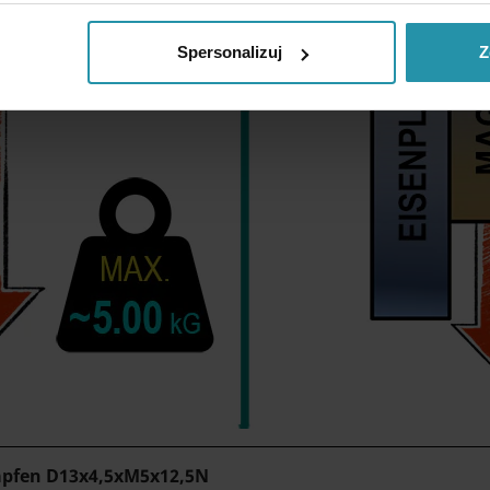
Spersonalizuj
Z
apfen
D13x4,5xM5x12,5N