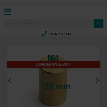
+48 22 733 14 65
SONDERANGEBOT!

