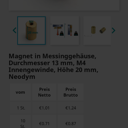


Magnet in Messinggehäuse,
Durchmesser 13 mm, M4
Innengewinde, Höhe 20 mm,
Neodym
Preis
Preis
vom
Netto
Brutto
1 St.
€1.01
€
1.24
10
€0.71
€
0.87
St.