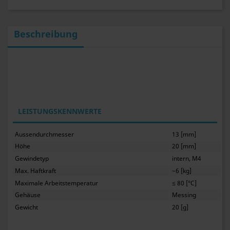
Beschreibung
LEISTUNGSKENNWERTE
Aussendurchmesser
13 [mm]
Höhe
20 [mm]
Gewindetyp
intern, M4
Max. Haftkraft
~6 [kg]
Maximale Arbeitstemperatur
≤ 80 [°C]
Gehäuse
Messing
Gewicht
20 [g]