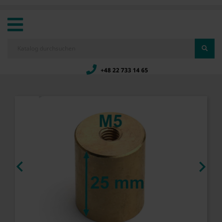
+48 22 733 14 65

