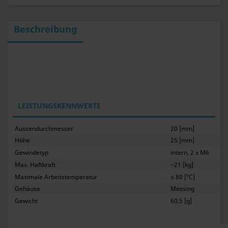
Beschreibung
LEISTUNGSKENNWERTE
Aussendurchmesser
20 [mm]
Höhe
25 [mm]
Gewindetyp
intern, 2 x M6
Max. Haftkraft
~21 [kg]
Maximale Arbeitstemperatur
≤ 80 [°C]
Gehäuse
Messing
Gewicht
60,5 [g]