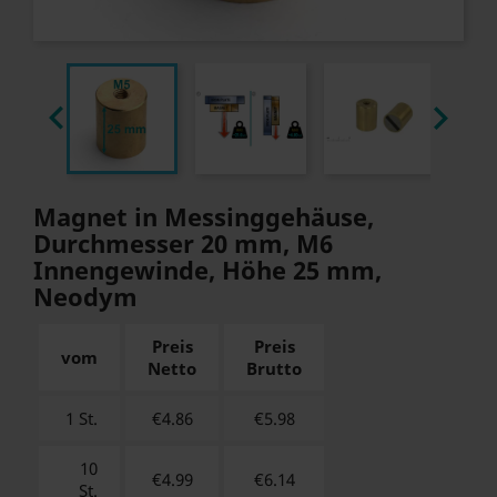


Magnet in Messinggehäuse,
Durchmesser 20 mm, M6
Innengewinde, Höhe 25 mm,
Neodym
Preis
Preis
vom
Netto
Brutto
1 St.
€4.86
€
5.98
10
€4.99
€
6.14
St.