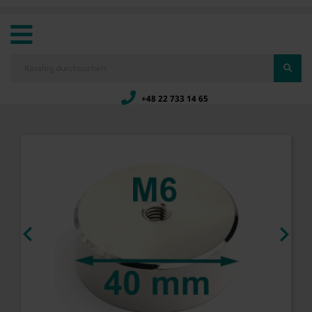
+48 22 733 14 65

