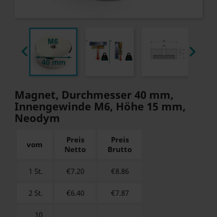


Magnet, Durchmesser 40 mm,
Innengewinde M6, Höhe 15 mm,
Neodym
Preis
Preis
vom
Netto
Brutto
1 St.
€7.20
€
8.86
2 St.
€6.40
€
7.87
10