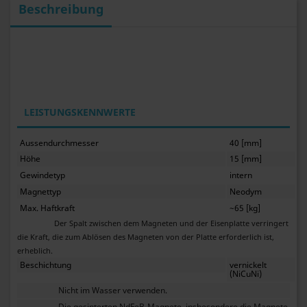
Beschreibung
LEISTUNGSKENNWERTE
Aussendurchmesser
40 [mm]
Höhe
15 [mm]
Gewindetyp
intern
Magnettyp
Neodym
Max. Haftkraft
~65 [kg]
Der Spalt zwischen dem Magneten und der Eisenplatte verringert
die Kraft, die zum Ablösen des Magneten von der Platte erforderlich ist,
erheblich.
Beschichtung
vernickelt
(NiCuNi)
Nicht im Wasser verwenden.
Die gesinterten NdFeB-Magnete, insbesondere die Magnete