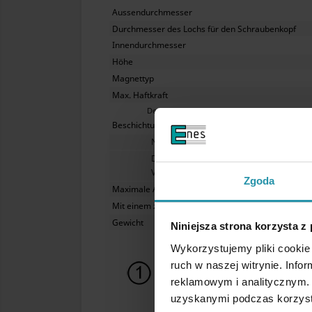
Aussendurchmesser
Durchmesser des Lochs für den Schraubenkopf
Innendurchmesser
Höhe
Magnettyp
Max. Haftkraft
Der Spalt zwischen dem Magneten und der Eisenplatte
Beschichtung
Nicht im Wasser verwenden.
Die gesinterten NdFeB-Magnete, insbeso
Verformungskräften sollen deswegen ge
Zgoda
Maximale Arbeitstemperatur
Mit einem zentralen Loch für den Schraubenkopf
Gewicht
Niniejsza strona korzysta z
Wykorzystujemy pliki cookie 
ruch w naszej witrynie. Inf
reklamowym i analitycznym. 
uzyskanymi podczas korzysta