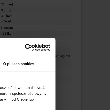
25 [mm]
9 [mm]
4,5 [mm]
7 [mm]
Neodym
~21 [kg]
 ist, erheblich.
vernickelt (NiCuNi)
prall von zwei Magneten sowie eine Belastung mit
O plikach cookies
≤ 80 [°C]
ja
24,2 [g]
ołecznościowe i analizować
artnerom społecznościowym,
anymi od Ciebie lub