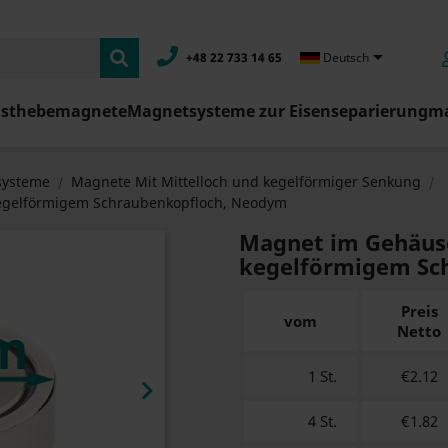

+48 22 733 14 65
Deutsch
asthebemagnete
Magnetsysteme zur Eisenseparierung
ma
ysteme
Magnete Mit Mittelloch und kegelförmiger Senkung
egelförmigem Schraubenkopfloch, Neodym
Magnet im Gehäus
kegelförmigem Sc
Preis
vom
Netto
1 St.
€2.12

4 St.
€1.82