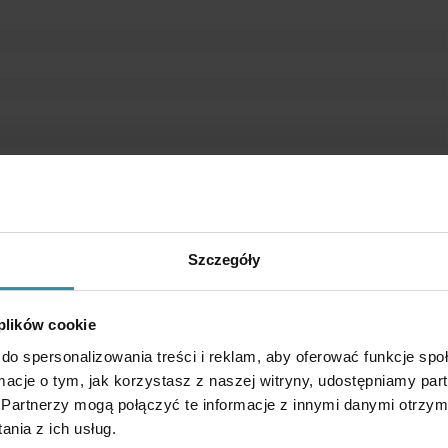
 verringert die Kraft, die zum Ablösen des Magneten von der Platte erforderlich
ndere die Magnete von dünner Form zerbrechen leicht. Ein unkontrolierter Auf
mieden werden.
Szczegóły
 plików cookie
do spersonalizowania treści i reklam, aby oferować funkcje sp
ormacje o tym, jak korzystasz z naszej witryny, udostępniamy p
Partnerzy mogą połączyć te informacje z innymi danymi otrzym
nia z ich usług.