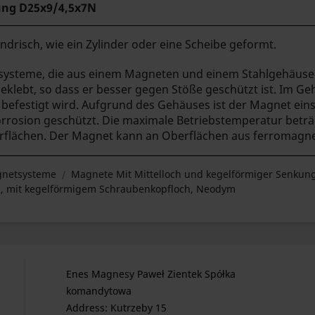
ung
D25x9/4,5x7N
ndrisch, wie ein Zylinder oder eine Scheibe geformt.
systeme, die aus einem Magneten und einem Stahlgehäuse
eklebt, so dass er besser gegen Stöße geschützt ist. Im Geh
efestigt wird. Aufgrund des Gehäuses ist der Magnet einse
orrosion geschützt. Die maximale Betriebstemperatur beträg
flächen. Der Magnet kann an Oberflächen aus ferromagnet
netsysteme
Magnete Mit Mittelloch und kegelförmiger Senkun
 mit kegelförmigem Schraubenkopfloch, Neodym
Enes Magnesy Paweł Zientek Spółka
komandytowa
Address: Kutrzeby 15