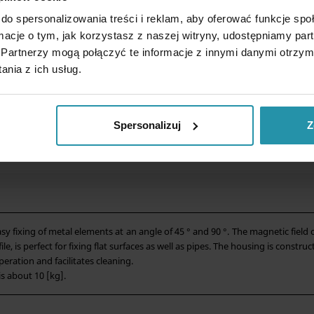
do spersonalizowania treści i reklam, aby oferować funkcje sp
ormacje o tym, jak korzystasz z naszej witryny, udostępniamy p
Partnerzy mogą połączyć te informacje z innymi danymi otrzym
nia z ich usług.
Spersonalizuj
Z
 fixing of metal elements at an angle of 45 ° and 90 °.
The magnetic field 
ile, is perfect for fixing flat surfaces as well as pipes.
The housing is construct
eration and facilitates cleaning.
s about 10 [kg].