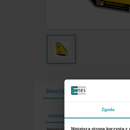
Description
Zgoda
PERFORMANCE PARAMETERS
Niniejsza strona korzysta z
Manufacturer