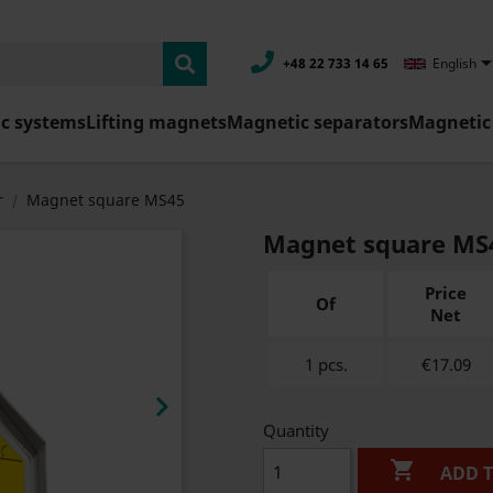
+48 22 733 14 65
English
c systems
Lifting magnets
Magnetic separators
Magnetic 
r
Magnet square MS45
Magnet square MS
Price
Of
Net
1 pcs.
€17.09

Quantity

ADD 