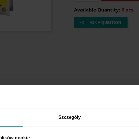
Available Quantity:
6 pcs.
ASK A QUESTION
Szczegóły
 plików cookie