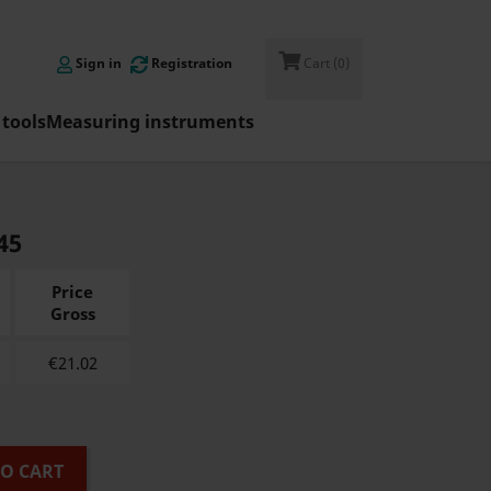

Sign in
Registration
Cart
(0)
tools
Measuring instruments
45
Price
Gross
€
21.02
TO CART