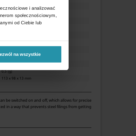
113 [mm]
ołecznościowe i analizować
98 [mm]
artnerom społecznościowym,
13 [mm]
anymi od Ciebie lub
Neodymium
~10 [kg]
45; 90 [st.]
≤ 80 [°C]
ezwól na wszystkie
manual use
2
0,5 [g]
113 x 98 x 13 mm
can be switched on and off, which allows for precise
ed in a way that prevents steel filings from getting