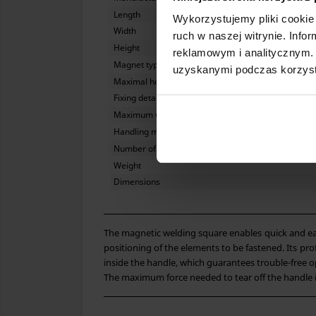
Length
Wykorzystujemy pliki cookie 
Width
ruch w naszej witrynie. Inf
Height
reklamowym i analitycznym. 
Magnet type
uzyskanymi podczas korzysta
Maximal hoisting capacity
Fixing details angle
Maximum working temperature
Handling mode
Number of axis to attach details
Weight
Dimensions
The magnetic welding square enables quick and easy
positioning of the elements to be fastened.
I
ts prof
inside the handle, which guarantees trouble-free op
The maximum force needed to tear off the handle i