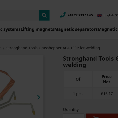
+48 22 733 14 65
English
c systems
Lifting magnets
Magnetic separators
Magnetic 
r
Stronghand Tools Grasshopper AGH130P for welding
Stronghand Tools 
welding
Price
Of
Net
1 pcs.
€16.17

Quantity