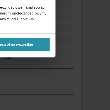
300 [mm]
ołecznościowe i analizować
110 [mm]
artnerom społecznościowym,
100 [mm]
anymi od Ciebie lub
another
od 0 do 45
250 [°C]
manual use
ezwól na wszystkie
2
yes
700 [g]