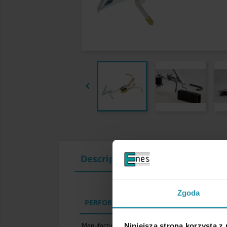

Description
Zgoda
PERFORMANCE PARAMETERS
Manufacturer
Niniejsza strona korzysta z