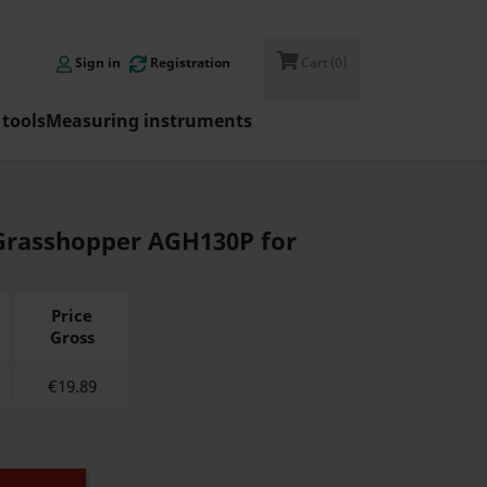

Sign in
Registration
Cart
(0)
tools
Measuring instruments
Grasshopper AGH130P for
Price
Gross
€
19.89