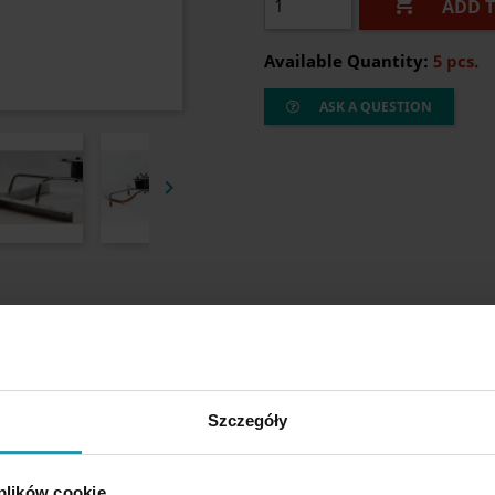

ADD 
Available Quantity:
5 pcs.
ASK A QUESTION

Szczegóły
 plików cookie