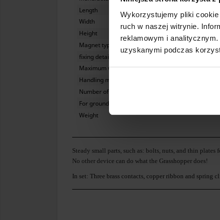
Length
Wykorzystujemy pliki cookie 
Width
ruch w naszej witrynie. Inf
Height
reklamowym i analitycznym. 
Magnet type
uzyskanymi podczas korzysta
fixing details angle - range
Maximum working temperature
Handling mode
Number of axis to attach details
For grounding
Weight
Steady small parts, such as: bolts, nuts, and thin plates
No other device can do what the Grasshopper does!
In set: Three brass contacts, copper ribbon and spring c