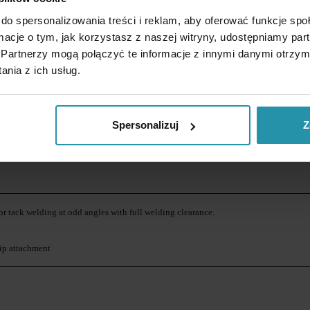
do spersonalizowania treści i reklam, aby oferować funkcje sp
ormacje o tym, jak korzystasz z naszej witryny, udostępniamy p
Partnerzy mogą połączyć te informacje z innymi danymi otrzym
nia z ich usług.
Spersonalizuj
Z
 for tack welding at odd angles with full welding clearance.
lip attachment