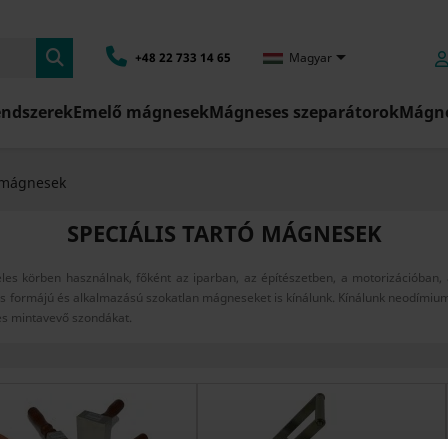

+48 22 733 14 65
Magyar
endszerek
Emelő mágnesek
Mágneses szeparátorok
Mágne
ó mágnesek
SPECIÁLIS TARTÓ MÁGNESEK
éles körben használnak, főként az iparban, az építészetben, a motorizációba
s formájú és alkalmazású szokatlan mágneseket is kínálunk. Kínálunk neodímiu
es mintavevő szondákat.