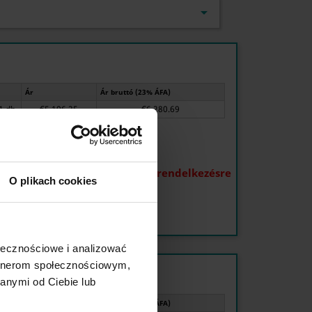

Ár
Ár bruttó (23% ÁFA)
1 db.
€5 106.25
€6 280.69
 mennyiség:
A termék nem áll rendelkezésre
O plikach cookies
ołecznościowe i analizować
artnerom społecznościowym,
anymi od Ciebie lub
Ár
Ár bruttó (23% ÁFA)