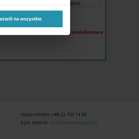
1 db.
€5 106.25
€6 280.69
ezwól na wszystkie
 mennyiség:
A termék nem áll rendelkezésre
Hívjon minket:
+48 22 733 14 65
Írjon nekünk:
shop@enesmagnets.pl