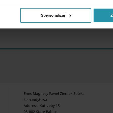
Spersonalizuj
Z
Elérhető
Enes Magnesy Paweł Zientek Spółka
komandytowa
Address: Kutrzeby 15
05-082 Stare Babice