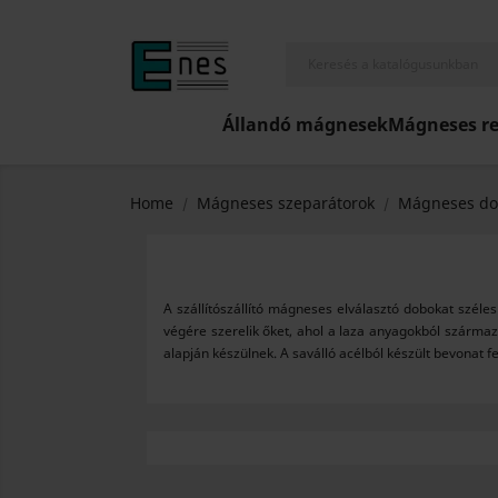
Állandó mágnesek
Mágneses r
Home
Mágneses szeparátorok
Mágneses dob
A szállítószállító mágneses elválasztó dobokat szél
végére szerelik őket, ahol a laza anyagokból szárma
alapján készülnek. A saválló acélból készült bevonat