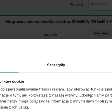
Relevancia
Rendezés:
Mágneses dob vasleválasztáshoz 306x900/1250x40 / F
Mennyiség
max. 120
Elérhető
Szczegóły
 plików cookie
do spersonalizowania treści i reklam, aby oferować funkcje sp
ormacje o tym, jak korzystasz z naszej witryny, udostępniamy p
Mágneses dob vasleválasztáshoz 306x800/1190x60 / F
Partnerzy mogą połączyć te informacje z innymi danymi otrzym
nia z ich usług.
Mennyiség
max. 120