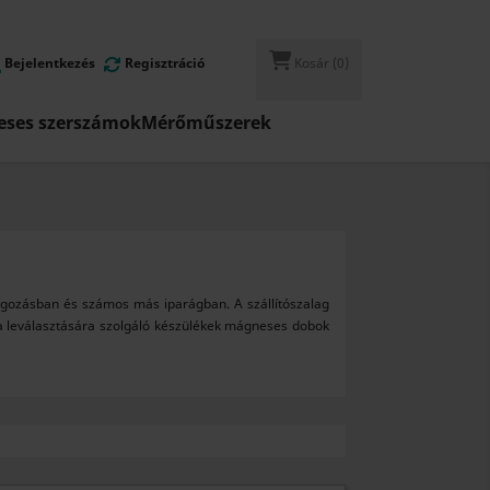
Bejelentkezés
Regisztráció
Kosár
(0)
ses szerszámok
Mérőműszerek
olgozásban és számos más iparágban. A szállítószalag
ka leválasztására szolgáló készülékek mágneses dobok