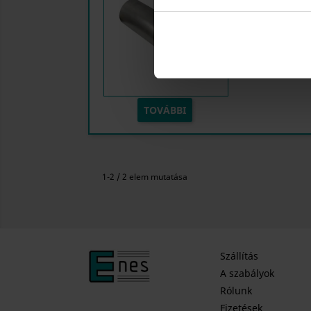
TOVÁBBI
1-2 / 2 elem mutatása
Szállítás
A szabályok
Rólunk
Fizetések