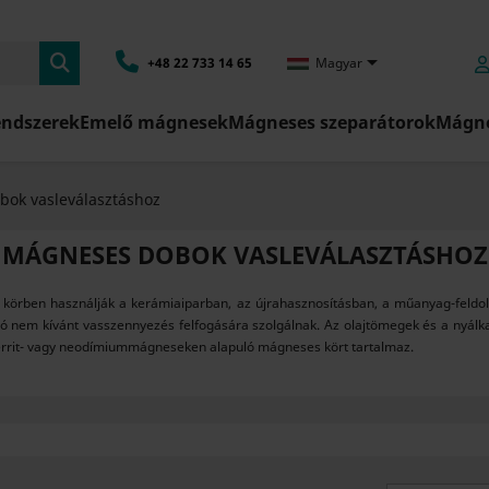

+48 22 733 14 65
Magyar
endszerek
Emelő mágnesek
Mágneses szeparátorok
Mágne
ok vasleválasztáshoz
MÁGNESES DOBOK VASLEVÁLASZTÁSHOZ
es körben használják a kerámiaiparban, az újrahasznosításban, a műanyag-feld
zó nem kívánt vasszennyezés felfogására szolgálnak. Az olajtömegek és a nyál
 ferrit- vagy neodímiummágneseken alapuló mágneses kört tartalmaz.