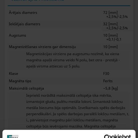
Ārējais diametrs
72 [mm]
+2,5%/-2,5%
Iekšējais diametrs
32 [mm]
+2,5%/-2,5%
Augstums
10 [mm]
+0,1/-0,1
Magnetizēšanas virziens gar dimensiju
10 [mm]
Magnetizācijas virziens pa augstumu nozīmē, ka viena
magnēta apaļā virsma veido N polu, bet otra - pretējā -
apaļā virsma attiecas uz S polu.
Klase
F30
Magnēta tips
Ferīts
Maksimālā celtspēja
~5,8 [kg]
Iepriekš norādītā maksimālā celtspēja tika mērīta,
izmantojot gludu, pulētu metāla loksni. Izmantotā lokšņu
metāla biezums bija optimāls. Izvelkamais spēks darbojās
perpendikulāri. Ja spēks darbojas paralēli lokšņu metālam, t.
i., pārvietojot magnētu pāri lokšņu metālam, magnēta
celtspēja būs ievērojami mazāka. Magnēta celtspēja
samazināsies arī tad, ja starp magnētu un lokšņu metālu