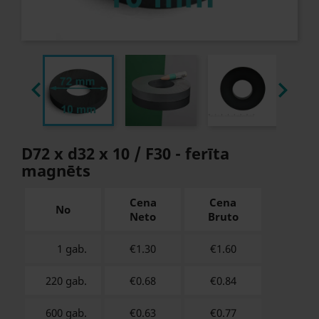


D72 x d32 x 10 / F30 - ferīta
magnēts
Cena
Cena
No
Neto
Bruto
1 gab.
€1.30
€
1.60
220 gab.
€0.68
€
0.84
600 gab.
€0.63
€
0.77