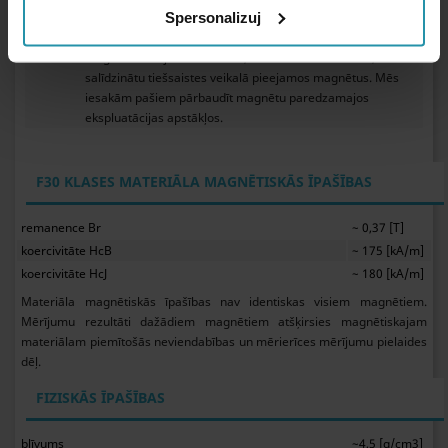
Svars
139,22 [g]
Spersonalizuj
Šeit norādītās magnētu parametru vērtības ir viena konkrēta
magnēta mērījumu rezultāts, un tās tiek izmantotas, lai
salīdzinātu tiešsaistes veikalā pieejamos magnētus. Mēs
iesakām pašiem pārbaudīt magnētu paredzamajos
ekspluatācijas apstākļos.
F30 KLASES MATERIĀLA MAGNĒTISKĀS ĪPAŠĪBAS
remanence Br
~ 0,37 [T]
koercivitāte HcB
~ 175 [kA/m]
koercivitāte HcJ
~ 180 [kA/m]
Materiāla magnētiskās īpašības nav identiskas visiem magnētiem.
Mērījumu rezultāti dažādiem magnētiem atšķirsies magnētiskajam
materiālam piemītošās neviendabības un mērierīces mērījumu pielaides
dēļ.
FIZISKĀS ĪPAŠĪBAS
blīvums
~4,5 [g/cm3]