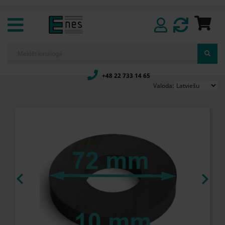
+48 22 733 14 65
Valoda:

