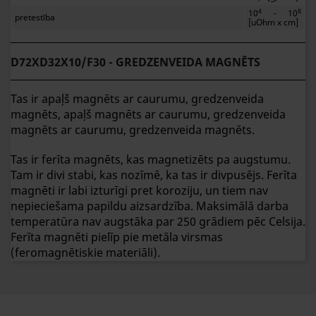
4
8
10
- 10
pretestība
[uOhm x cm]
D72XD32X10/F30 - GREDZENVEIDA MAGNĒTS
Tas ir apaļš magnēts ar caurumu, gredzenveida
magnēts, apaļš magnēts ar caurumu, gredzenveida
magnēts ar caurumu, gredzenveida magnēts.
Tas ir ferīta magnēts, kas magnetizēts pa augstumu.
Tam ir divi stabi, kas nozīmē, ka tas ir divpusējs. Ferīta
magnēti ir labi izturīgi pret koroziju, un tiem nav
nepieciešama papildu aizsardzība. Maksimālā darba
temperatūra nav augstāka par 250 grādiem pēc Celsija.
Ferīta magnēti pielīp pie metāla virsmas
(feromagnētiskie materiāli).