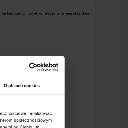
we besloten om zakelijke relaties te vergemakkelijken
O plikach cookies
ołecznościowe i analizować
artnerom społecznościowym,
anymi od Ciebie lub