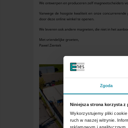
We ontwerpen en produceren zelf magneetscheiders voo
Vanwege de hoogste kwaliteit en onze concurrerende p
door deze online winkel te openen.
We leveren ook andere magneten, die niet in het aanbod
Met vriendelijke groeten,
Pawel Zientek
Zgoda
Niniejsza strona korzysta z
Wykorzystujemy pliki cookie 
ruch w naszej witrynie. Inf
reklamowym i analitycznym. 