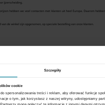
r ijzerscheiding.
rijzen hebben we veel contacten met klanten uit heel Europa. Daarom hebben 
 van de winkel zijn opgenomen, op speciale bestelling van onze klanten.
Szczegóły
 plików cookie
do spersonalizowania treści i reklam, aby oferować funkcje sp
ormacje o tym, jak korzystasz z naszej witryny, udostępniamy p
Partnerzy mogą połączyć te informacje z innymi danymi otrzym