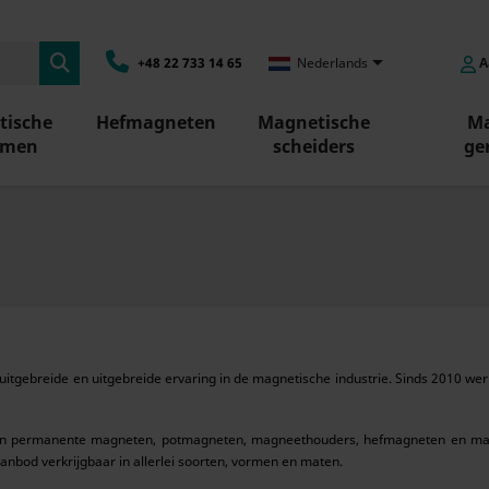

+48 22 733 14 65
Nederlands
A
tische
Hefmagneten
Magnetische
Ma
emen
scheiders
ge
 uitgebreide en uitgebreide ervaring in de magnetische industrie. Sinds 2010 
op van permanente magneten, potmagneten, magneethouders, hefmagneten en m
nbod verkrijgbaar in allerlei soorten, vormen en maten.