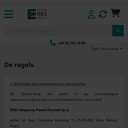
+48 22 733 14 65
Taal:
De regels
1. Informatie over leveranciers en voorschriften
De Online-Shop die actief is op internetpagina
www.enesmagnets.pl/en/ wordt beheerd door een bedrijf:
ENES Magnesy Pawel Zientek Sp. k.
adres: ul. Gen. Tadeusza Kutrzeby 15, PL-05-082 Stare Babice,
Polen