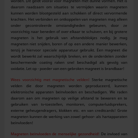
worden. Dit geldt vooral voor magneten met dunne vormen. Het is
daarom raadzaam om situaties te vermijden waarin magneten
kunnen worden blootgesteld aan schokken of direct vervormende
krachten. Het verbinden en ontkoppelen van magneten mag alleen
onder gecontroleerde omstandigheden gebeuren, door ze
voorzichtig naar beneden of over elkaar te schuiven, en bij grotere
magneten is het gebruik van afstandsblokjes nodig. Je mag
magneten niet snijden, boren of op een andere manier bewerken,
tenzij je hiervoor speciale apparatuur gebruikt. Een magneet die
wordt bewerkt zal waarschijnlijk breken, en de onderdelen zonder
beschermende coating raken snel beschadigd als gevolg van
oxidatie. Let op - poeder van een gebroken magneet is brandbaar!
Wees voorzichtig met magnetische velden!
Sterke magnetische
velden die door magneten worden geproduceerd, kunnen
elektronische apparaten beïnvloeden en beschadigen. We raden
daarom aan om magneten op veilige afstand te bewaren en te
gebruiken van tv-toestellen, monitoren, computerluidsprekers,
externe geheugendragers, klokken etc. en van creditcards! Grote
magneten kunnen de werking van zowel gehoor- als hartapparaten
beïnvloeden!
Magneten beïnvloeden de menselijke gezondheid!
De invloed van