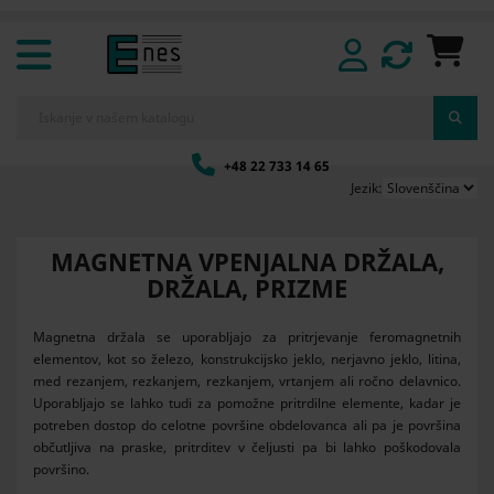
+48 22 733 14 65
Jezik:
MAGNETNA VPENJALNA DRŽALA,
DRŽALA, PRIZME
Magnetna držala se uporabljajo za pritrjevanje feromagnetnih
elementov, kot so železo, konstrukcijsko jeklo, nerjavno jeklo, litina,
med rezanjem, rezkanjem, rezkanjem, vrtanjem ali ročno delavnico.
Uporabljajo se lahko tudi za pomožne pritrdilne elemente, kadar je
potreben dostop do celotne površine obdelovanca ali pa je površina
občutljiva na praske, pritrditev v čeljusti pa bi lahko poškodovala
površino.