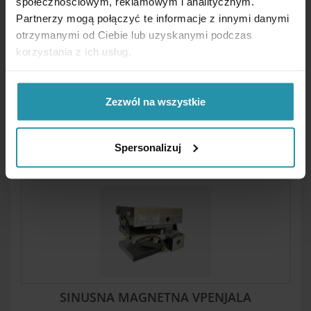
społecznościowym, reklamowym i analitycznym.
Partnerzy mogą połączyć te informacje z innymi danymi
otrzymanymi od Ciebie lub uzyskanymi podczas
korzystania z ich usług.
Zezwól na wszystkie
STALNA MAGNETNA VPENJALNA DRŽALA
Spersonalizuj
(KROŽNA)
SINUSNA MAGNETNA VPENJALA