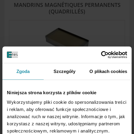
MANDRINS MAGNÉTIQUES PERMANENTS
(QUADRILLÉS)
MANDRINS MAGNÉTIQUES PERMANENTS
Zgoda
Szczegóły
O plikach cookies
(RECTANGULAIRES)
Niniejsza strona korzysta z plików cookie
Wykorzystujemy pliki cookie do spersonalizowania treści
i reklam, aby oferować funkcje społecznościowe i
analizować ruch w naszej witrynie. Informacje o tym, jak
korzystasz z naszej witryny, udostępniamy partnerom
społecznościowym, reklamowym i analitycznym.