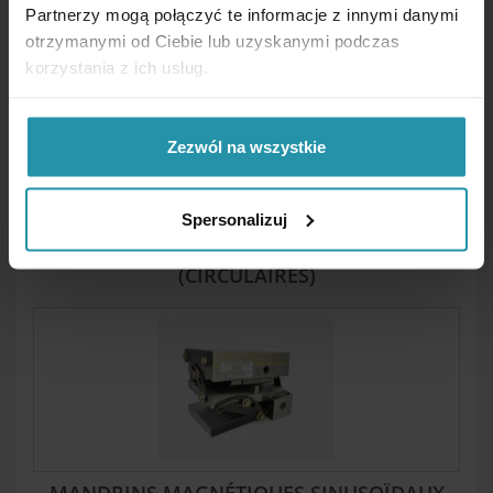
MANDRINS MAGNÉTIQUES SPÉCIAUX
Partnerzy mogą połączyć te informacje z innymi danymi
otrzymanymi od Ciebie lub uzyskanymi podczas
korzystania z ich usług.
Zezwól na wszystkie
Spersonalizuj
MANDRINS MAGNÉTIQUES PERMANENTS
(CIRCULAIRES)