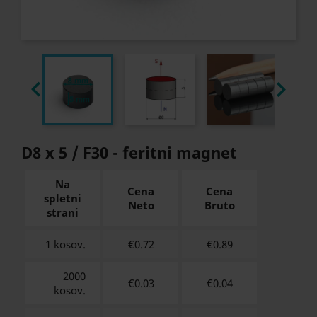


D8 x 5 / F30 - feritni magnet
Na
Cena
Cena
spletni
Neto
Bruto
strani
1 kosov.
€0.72
€
0.89
2000
€0.03
€
0.04
kosov.