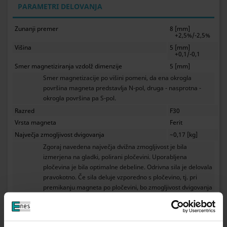
PARAMETRI DELOVANJA
Zunanji premer
8 [mm]
+2,5%/-2,5%
Višina
5 [mm]
+0,1/-0,1
Smer magnetiziranja vzdolž dimenzije
5 [mm]
Smer magnetizacije po višini pomeni, da ena okrogla
površina magneta predstavlja N-pol, druga - nasprotna -
okrogla površina pa S-pol.
Razred
F30
Vrsta magneta
Ferit
Največja zmogljivost dvigovanja
~0,17 [kg]
Zgoraj navedena največja dvižna zmogljivost je bila
izmerjena na gladki, polirani pločevini. Uporabljena
pločevina je bila optimalne debeline. Odrivna sila je delovala
pravokotno. Če sila deluje vzporedno s pločevino, tj. pri
premikanju magneta po pločevini, bo zmogljivost dvigovanja
magneta bistveno manjša. Vrzel med magnetom in
pločevino, ki nastane, če je pločevina prekrita s plastjo barve
ali galvanskega premaza, prav tako povzroči manjšo dvižno