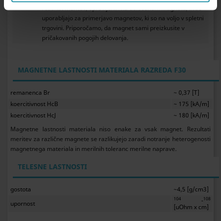
rezultat meritev, opravljenih na določenem magnetu, in se
uporabljajo za primerjavo magnetov, ki so na voljo v spletni
trgovini. Priporočamo, da magnet sami preizkusite v
pričakovanih pogojih delovanja.
MAGNETNE LASTNOSTI MATERIALA RAZREDA F30
remanenca Br
~ 0,37 [T]
koercitivnost HcB
~ 175 [kA/m]
koercitivnost HcJ
~ 180 [kA/m]
Magnetne lastnosti materiala niso enake za vsak magnet. Rezultati
meritev za različne magnete se razlikujejo zaradi notranje heterogenosti
magnetnega materiala in merilnih toleranc merilne naprave.
TELESNE LASTNOSTI
gostota
~4,5 [g/cm3]
104
108
-
upornost
[uOhm x cm]