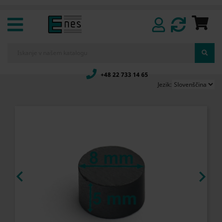
+48 22 733 14 65
Jezik:

