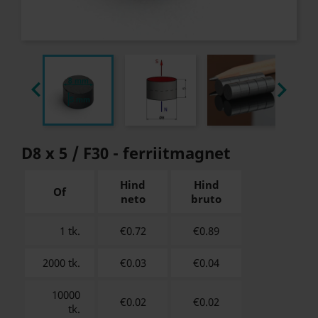


D8 x 5 / F30 - ferriitmagnet
Hind
Hind
Of
neto
bruto
1 tk.
€0.72
€
0.89
2000 tk.
€0.03
€
0.04
10000
€0.02
€
0.02
tk.