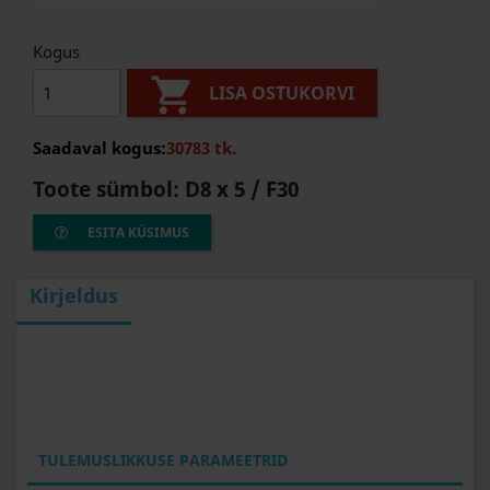
Kogus

LISA OSTUKORVI
Saadaval kogus:
30783 tk.
Toote sümbol:
D8 x 5 / F30
ESITA KÜSIMUS
Kirjeldus
TULEMUSLIKKUSE PARAMEETRID