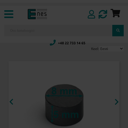
+48 22 733 14 65
Keel:

