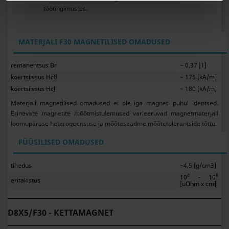
töötingimustes.
MATERJALI F30 MAGNETILISED OMADUSED
remanentsus Br
~ 0,37 [T]
koertsiivsus HcB
~ 175 [kA/m]
koertsiivsus HcJ
~ 180 [kA/m]
Materjali magnetilised omadused ei ole iga magneti puhul identsed.
Erinevate magnetite mõõtmistulemused varieeruvad magnetmaterjali
loomupärase heterogeensuse ja mõõteseadme mõõtetolerantside tõttu.
FÜÜSILISED OMADUSED
tihedus
~4,5 [g/cm3]
4
8
10
- 10
eritakistus
[uOhm x cm]
D8X5/F30 - KETTAMAGNET