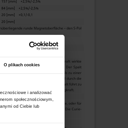
157 [mm]
+2,5%/-2,5%
84 [mm]
+2,5%/-2,5%
20 [mm]
+0,1/-0,1
20 [mm]
nüberliegende runde Magnetoberfläche – den S-Pol
F30
Ferrit
~31 [kg]
atte eine optimale Dicke. Die Abzugskraft wirkte
O plikach cookies
bekraft des Magneten deutlich geringer. Der Spalt
hen Überzug bedeckt ist, führt ebenfalls zu einer
des Magneten. Die höchste Hebekraft wird durch die
eisenblechen mit hohem Kohlenstoffgehalt führt zu
beheizter Magnet hat eine geringere Tragkraft.
ołecznościowe i analizować
250 [°C]
artnerom społecznościowym,
was niedriger sein. Für die hohen Magnete, oder für
anymi od Ciebie lub
atur für das jeweilige Material gleich. Die Curie-
rzitivfeldstärke TK(HcJ): ≥ 0,40 %/°[C].