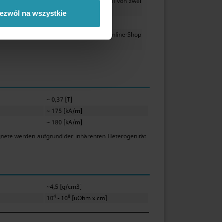
 dünner Form. Ein unkontrolierter Aufprall von zwei
ezwól na wszystkie
1177,53 [g]
 und dienen zum Vergleich der im Online-Shop
~ 0,37 [T]
~ 175 [kA/m]
~ 180 [kA/m]
gnete werden aufgrund der inhärenten Heterogenität
~4,5 [g/cm3]
4
8
10
- 10
[uOhm x cm]