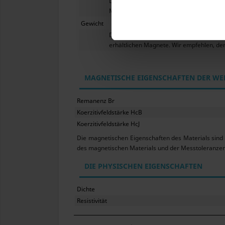
Die Ferrit-Magnete sind eine gesinterte 
Magneten sowie eine Belastung mit Ver
Gewicht
Die hier angegebenen Magnetparamet
erhältlichen Magnete. Wir empfehlen, de
MAGNETISCHE EIGENSCHAFTEN DER WE
Remanenz Br
Koerzitivfeldstärke HcB
Koerzitivfeldstärke HcJ
Die magnetischen Eigenschaften des Materials sind
des magnetischen Materials und der Messtoleranzen
DIE PHYSISCHEN EIGENSCHAFTEN
Dichte
Resistivität