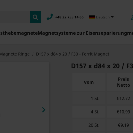

+48 22 733 14 65
Deutsch
asthebemagnete
Magnetsysteme zur Eisenseparierung
ma
Magnete Ringe
D157 x d84 x 20 / F30 - Ferrit Magnet
D157 x d84 x 20 / F
Preis
vom
Netto
1 St.
€12.72

4 St.
€10.99
20 St.
€9.19