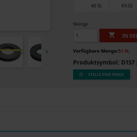
40 St.
€9.02
Menge

IN D
Verfügbare Menge:
51 St.

Produktsymbol:
D157 
STELLE EINE FRAGE