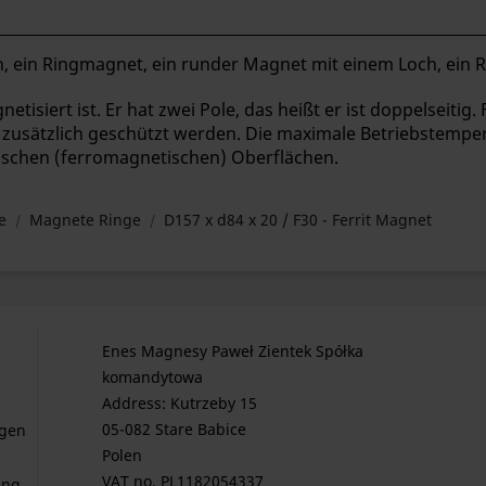
, ein Ringmagnet, ein runder Magnet mit einem Loch, ein R
etisiert ist. Er hat zwei Pole, das heißt er ist doppelseitig
zusätzlich geschützt werden. Die maximale Betriebstemper
lischen (ferromagnetischen) Oberflächen.
e
Magnete Ringe
D157 x d84 x 20 / F30 - Ferrit Magnet
Enes Magnesy Paweł Zientek Spółka
komandytowa
Address: Kutrzeby 15
05-082 Stare Babice
gen
Polen
VAT no. PL1182054337
ung