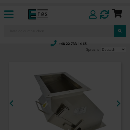
+48 22 733 14 65
Sprache:

