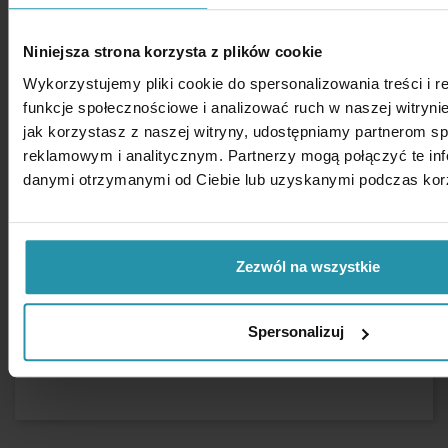
Niniejsza strona korzysta z plików cookie
Wykorzystujemy pliki cookie do spersonalizowania treści i 
In dem Separator werden gesinterte Neodym
funkcje społecznościowe i analizować ruch w naszej witrynie
verwendet.
jak korzystasz z naszej witryny, udostępniamy partnerom 
Die maximale Betriebstemperatur für
reklamowym i analitycznym. Partnerzy mogą połączyć te inf
Magnetabscheider mit Neodym-magneten beträgt
danymi otrzymanymi od Ciebie lub uzyskanymi podczas korzy
etwa 80°[C].
Zezwól na wszystkie
Spersonalizuj