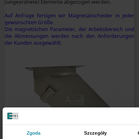
(ungeordnete) Elemente abgezogen werden.
Auf Anfrage fertigen wir Magnetabscheider in jeder
gewünschten Größe.
Die magnetischen Parameter, der Arbeitsbereich und
die Abmessungen werden nach den Anforderungen
der Kunden ausgewählt.
Zgoda
Szczegóły