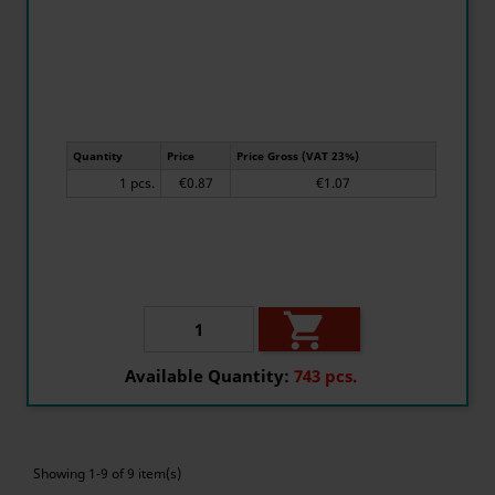
Quantity
Price
Price Gross (VAT 23%)
1 pcs.
€0.87
€1.07

Available Quantity:
743 pcs.
Showing 1-9 of 9 item(s)