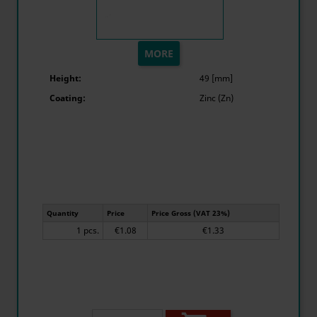
MORE
Height:
49 [mm]
Coating:
Zinc (Zn)
Quantity
Price
Price Gross (VAT 23%)
1 pcs.
€1.08
€1.33