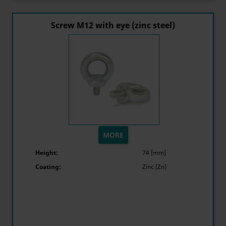
Screw M12 with eye (zinc steel)
MORE
Height:
74 [mm]
Coating:
Zinc (Zn)