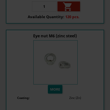

Available Quantity:
120 pcs.
Eye nut M6 (zinc steel)
MORE
Coating:
Zinc (Zn)