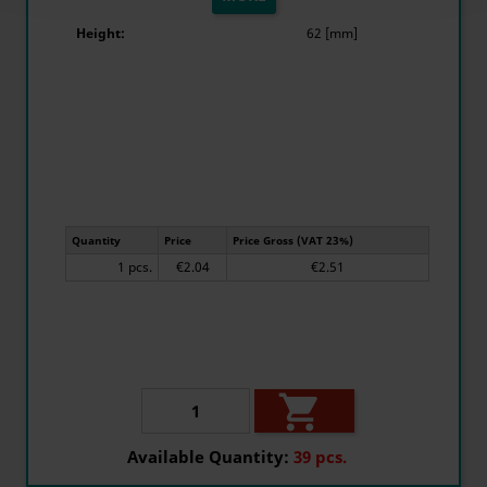
Height:
62 [mm]
Quantity
Price
Price Gross (VAT 23%)
1 pcs.
€2.04
€2.51

Available Quantity:
39 pcs.