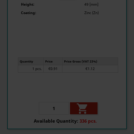
Height:
49 [mm]
Coating:
Zinc (Zn)
Quantity
Price
Price Gross (VAT 23%)
1 pcs.
€0.91
€1.12

Available Quantity:
336 pcs.