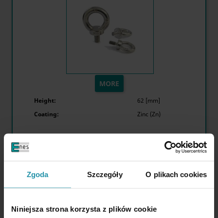
MORE
Height:
62 [mm]
Coating:
Zinc (Zn)
Zgoda
Szczegóły
O plikach cookies
Quantity
Price
Price Gross (VAT 23%)
1 pcs.
€1.08
€1.33
Niniejsza strona korzysta z plików cookie