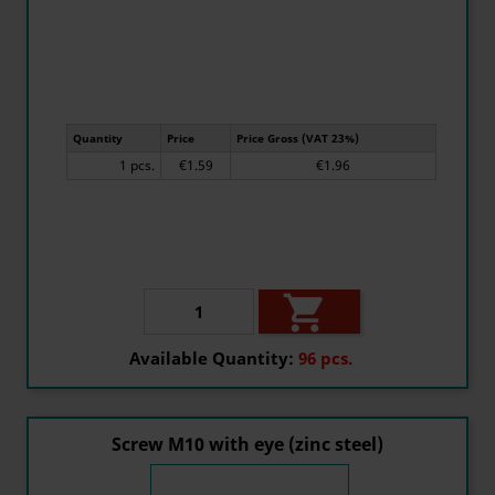
Quantity
Price
Price Gross (VAT 23%)
1 pcs.
€1.59
€1.96

Available Quantity:
96 pcs.
Screw M10 with eye (zinc steel)