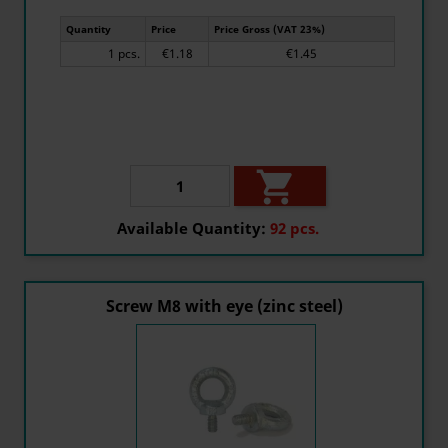
Quantity
Price
Price Gross (VAT 23%)
1 pcs.
€1.18
€1.45

Available Quantity:
92 pcs.
Screw M8 with eye (zinc steel)