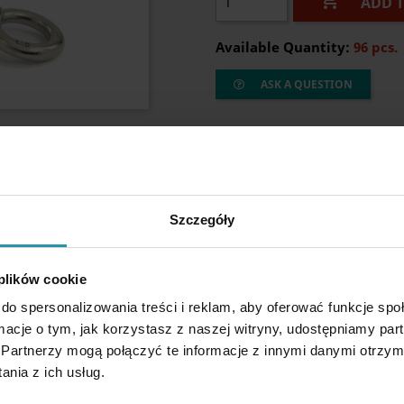

ADD 
Available Quantity:
96 pcs.
ASK A QUESTION
Szczegóły
 plików cookie
do spersonalizowania treści i reklam, aby oferować funkcje sp
ormacje o tym, jak korzystasz z naszej witryny, udostępniamy p
Partnerzy mogą połączyć te informacje z innymi danymi otrzym
nia z ich usług.