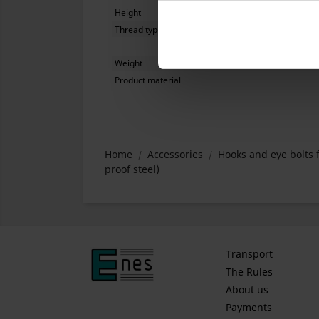
Height
Thread type
Weight
Product material
Home
Accessories
Hooks and eye bolts 
proof steel)
Transport
The Rules
About us
Payments