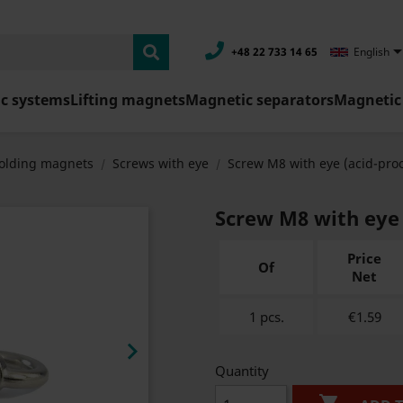
+48 22 733 14 65
English
c systems
Lifting magnets
Magnetic separators
Magnetic 
holding magnets
Screws with eye
Screw M8 with eye (acid-pro
Screw M8 with eye 
Price
Of
Net
1 pcs.
€1.59

Quantity