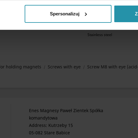
49 [mm]
external
Spersonalizuj
Z
M8
50 [g]
Stainless steel
for holding magnets
Screws with eye
Screw M8 with eye (acid
Enes Magnesy Paweł Zientek Spółka
komandytowa
Address: Kutrzeby 15
05-082 Stare Babice