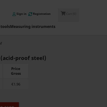

Sign in
Registration
Cart
(0)
tools
Measuring instruments
of
(acid-proof steel)
Price
Gross
€
1.96