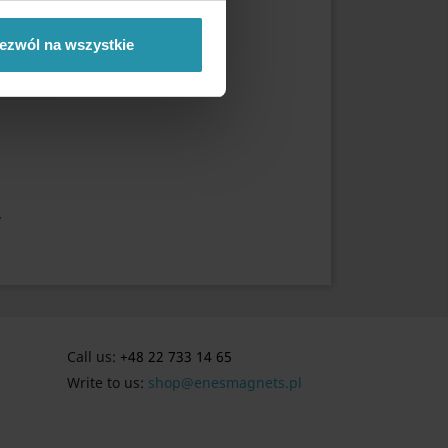
ezwól na wszystkie
-
Call us:
+48 22 733 14 65
Write to us:
shop@enesmagnets.pl