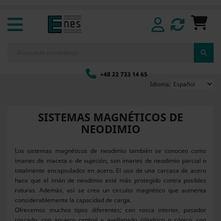
+48 22 733 14 65
Idioma:
SISTEMAS MAGNÉTICOS DE
NEODIMIO
Los sistemas magnéticos de neodimio también se conocen como
imanes de maceta o de sujeción, son imanes de neodimio parcial o
totalmente encapsulados en acero. El uso de una carcasa de acero
hace que el imán de neodimio esté más protegido contra posibles
roturas. Además, así se crea un circuito magnético que aumenta
considerablemente la capacidad de carga.
Ofrecemos muchos tipos diferentes; con rosca interior, pasador
roscado, con agujero central y avellanado cilíndrico o cónico, con