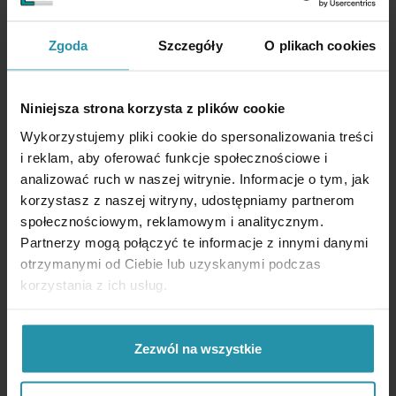
IMANES CON PASADOR ROSCADO
Zgoda
Szczegóły
O plikach cookies
Niniejsza strona korzysta z plików cookie
Wykorzystujemy pliki cookie do spersonalizowania treści
i reklam, aby oferować funkcje społecznościowe i
analizować ruch w naszej witrynie. Informacje o tym, jak
korzystasz z naszej witryny, udostępniamy partnerom
społecznościowym, reklamowym i analitycznym.
IMANES CON AGUJERO CENTRAL Y
Partnerzy mogą połączyć te informacje z innymi danymi
AVELLANADO CÓNICO
otrzymanymi od Ciebie lub uzyskanymi podczas
korzystania z ich usług.
Zezwól na wszystkie