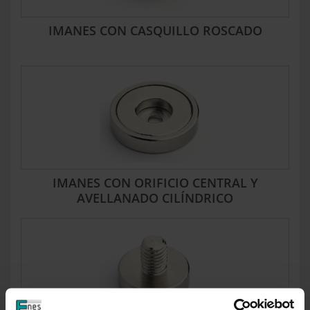
IMANES CON CASQUILLO ROSCADO
IMANES CON ORIFICIO CENTRAL Y
AVELLANADO CILÍNDRICO