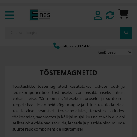
+48 22 733 14 65
Keel:
TÕSTEMAGNETID
Tööstuslikke tõstemagneteid kasutatakse raskete raud- ja
teraskomponentide tõstmiseks või teisaldamiseks ühest
kohast teise. Tänu oma väikesele suurusele ja suhteliselt
kergele kaalule on neid väga mugav ja lihtne kasutada. Neid
kasutatakse peamiselt terasehoidlates, tehastes, ladudes,
töökodades, sadamates ja kõikjal mujal, kus neist võib olla abi
selliste objektide nagu torude, lehtede ja plaatide ning muude
suurte raudkomponentide liigutamisel.