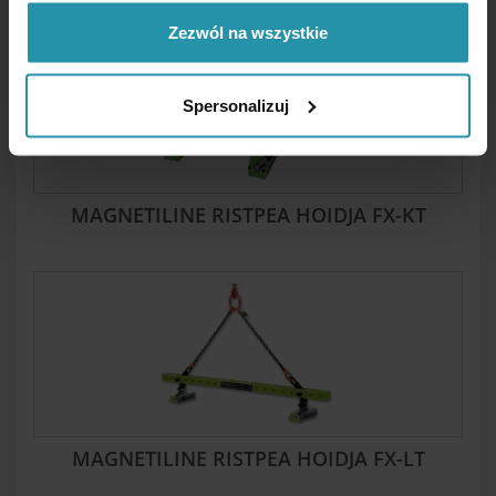
Zezwól na wszystkie
Spersonalizuj
MAGNETILINE RISTPEA HOIDJA FX-KT
MAGNETILINE RISTPEA HOIDJA FX-LT