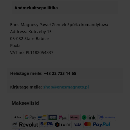
Andmekaitsepoliitika
Enes Magnesy Paweł Zientek Spółka komandytowa
Address: Kutrzeby 15
05-082 Stare Babice
Poola
VAT no. PL1182054337
Helistage meile:
+48 22 733 14 65
Kirjutage meile:
shop@enesmagnets.pl
Makseviisid