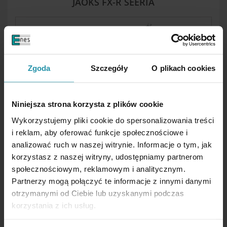
JAOKS FX-R SEERIA
Zgoda
Szczegóły
O plikach cookies
TÕSTEMAGNETID KUUMADE DETAILIDE
Niniejsza strona korzysta z plików cookie
JAOKS (KUNI 300°C) FX-VV HOT-SEERIA
Wykorzystujemy pliki cookie do spersonalizowania treści
i reklam, aby oferować funkcje społecznościowe i
analizować ruch w naszej witrynie. Informacje o tym, jak
korzystasz z naszej witryny, udostępniamy partnerom
społecznościowym, reklamowym i analitycznym.
Partnerzy mogą połączyć te informacje z innymi danymi
otrzymanymi od Ciebie lub uzyskanymi podczas
korzystania z ich usług.
MAGNETILINE TRANSPORDISÜSTEEM FX-HV