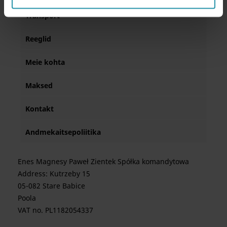
Transport
Reeglid
Meie kohta
Maksed
Kontakt
Andmekaitsepoliitika
Enes Magnesy Paweł Zientek Spółka komandytowa
Address: Kutrzeby 15
05-082 Stare Babice
Poola
VAT no. PL1182054337