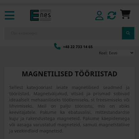
+48 22 733 14 65
Keel:
MAGNETILISED TÖÖRIISTAD
Sellest kategooriast leiate magnetilised seadmed ja
tööriistad. Magnetväljakud, vitsad ja prismad sobivad
ideaalselt mehaaniliseks töötlemiseks, st freesimiseks või
lihvimiseks. Meil on palju tööriistu, mis on abiks
keevitajatele. Pakume ka ebatavalisi, mittestandardse
kuju ja rakendustega magneteid. Pakume käepidemega
või aasaga varustatud magneteid, samuti magnetstatiive
ja veekindlaid magneteid.