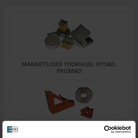
MAGNETILISED TOORIKUD, VITSAD,
PRISMAD
MAGNETID KEEVITAJA JAOKS