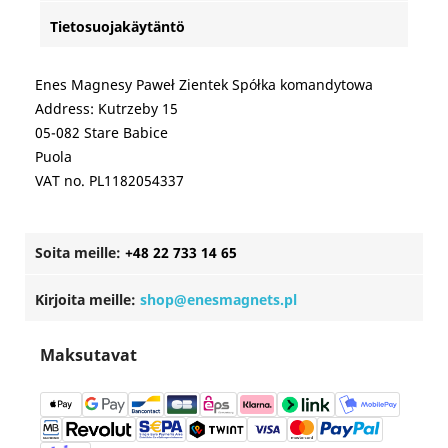
Tietosuojakäytäntö
Enes Magnesy Paweł Zientek Spółka komandytowa
Address: Kutrzeby 15
05-082 Stare Babice
Puola
VAT no. PL1182054337
Soita meille:
+48 22 733 14 65
Kirjoita meille:
shop@enesmagnets.pl
Maksutavat