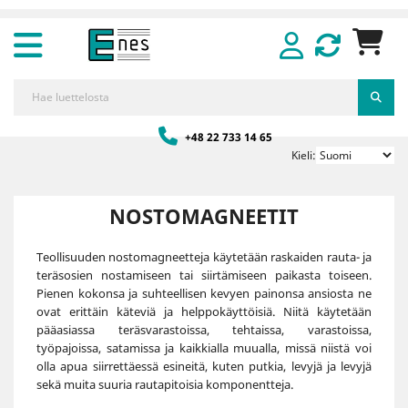
+48 22 733 14 65
Kieli:
NOSTOMAGNEETIT
Teollisuuden nostomagneetteja käytetään raskaiden rauta- ja
teräsosien nostamiseen tai siirtämiseen paikasta toiseen.
Pienen kokonsa ja suhteellisen kevyen painonsa ansiosta ne
ovat erittäin käteviä ja helppokäyttöisiä. Niitä käytetään
pääasiassa teräsvarastoissa, tehtaissa, varastoissa,
työpajoissa, satamissa ja kaikkialla muualla, missä niistä voi
olla apua siirrettäessä esineitä, kuten putkia, levyjä ja levyjä
sekä muita suuria rautapitoisia komponentteja.