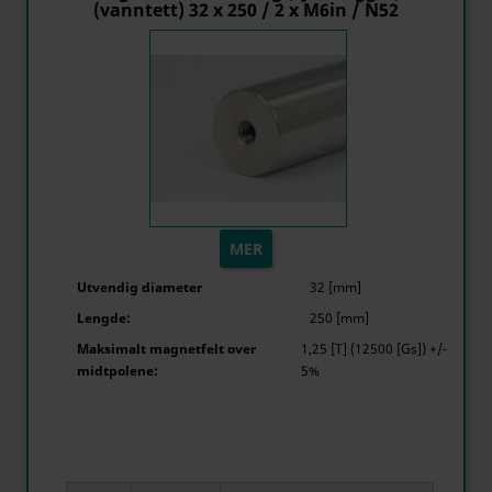
(vanntett) 32 x 250 / 2 x M6in / N52
MER
Utvendig diameter
32 [mm]
Lengde:
250 [mm]
Maksimalt magnetfelt over
1,25 [T] (12500 [Gs]) +/-
midtpolene:
5%