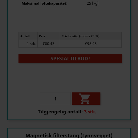
Maksimal løftekapasitet:
25 [kg]
Antall
Pris
Pris brutto (moms 23 %)
1 stk.
€80.43
€98.93
SPESIALTILBUD!

Tilgjengelig antall:
3 stk.
Magnetisk filterstang (tynnvegget)