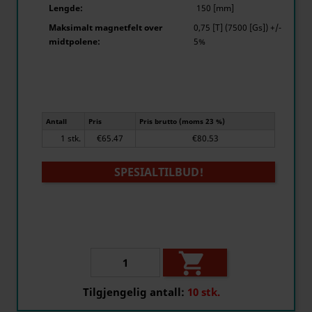
Lengde:
150 [mm]
Maksimalt magnetfelt over
0,75 [T] (7500 [Gs]) +/-
midtpolene:
5%
Antall
Pris
Pris brutto (moms 23 %)
1 stk.
€65.47
€80.53
SPESIALTILBUD!

Tilgjengelig antall:
10 stk.