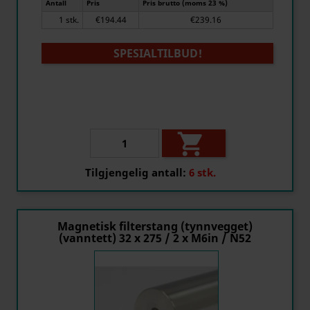
Antall
Pris
Pris brutto (moms 23 %)
1 stk.
€194.44
€239.16
SPESIALTILBUD!

Tilgjengelig antall:
6 stk.
Magnetisk filterstang (tynnvegget)
(vanntett) 32 x 275 / 2 x M6in / N52