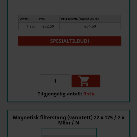
Antall
Pris
Pris brutto (moms 23 %)
1 stk.
€52.59
€64.69
SPESIALTILBUD!

Tilgjengelig antall:
9 stk.
Magnetisk filterstang (vanntett) 22 x 175 / 2 x
M6in / N