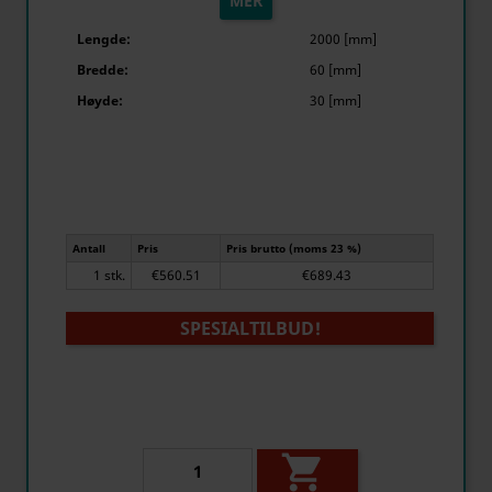
MER
Lengde:
2000 [mm]
Bredde:
60 [mm]
Høyde:
30 [mm]
Antall
Pris
Pris brutto (moms 23 %)
1 stk.
€560.51
€689.43
SPESIALTILBUD!
