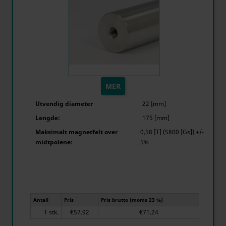
MER
Utvendig diameter
22 [mm]
Lengde:
175 [mm]
Maksimalt magnetfelt over
0,58 [T] (5800 [Gs]) +/-
midtpolene:
5%
Antall
Pris
Pris brutto (moms 23 %)
1 stk.
€57.92
€71.24