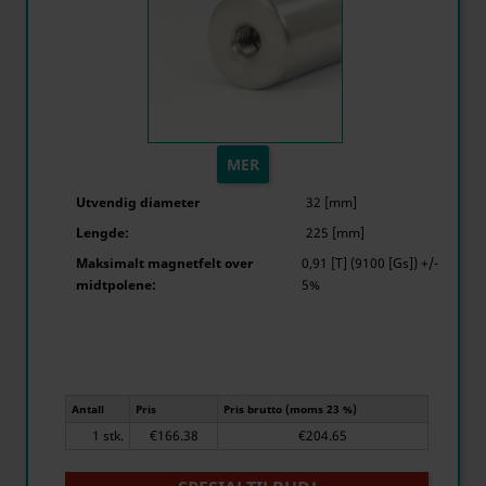
MER
Utvendig diameter
32 [mm]
Lengde:
225 [mm]
Maksimalt magnetfelt over
0,91 [T] (9100 [Gs]) +/-
midtpolene:
5%
Antall
Pris
Pris brutto (moms 23 %)
1 stk.
€166.38
€204.65