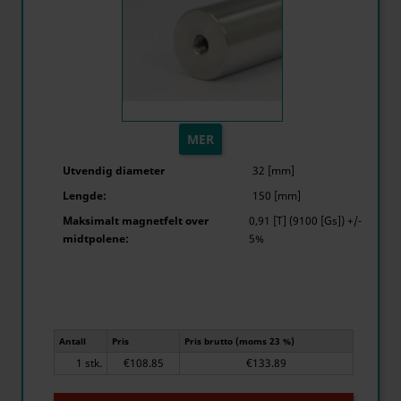
MER
Utvendig diameter
32 [mm]
Lengde:
150 [mm]
Maksimalt magnetfelt over
0,91 [T] (9100 [Gs]) +/-
midtpolene:
5%
Antall
Pris
Pris brutto (moms 23 %)
1 stk.
€108.85
€133.89