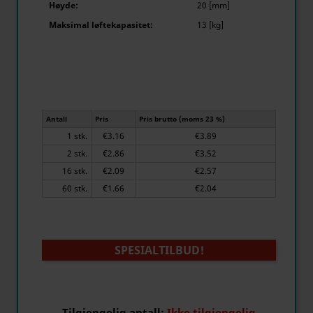
Høyde:
20 [mm]
Maksimal løftekapasitet:
13 [kg]
Antall
Pris
Pris brutto (moms 23 %)
1 stk.
€3.16
€3.89
2 stk.
€2.86
€3.52
16 stk.
€2.09
€2.57
60 stk.
€1.66
€2.04
SPESIALTILBUD!
Tilgjengelig antall:
Ikke tilgjengelig