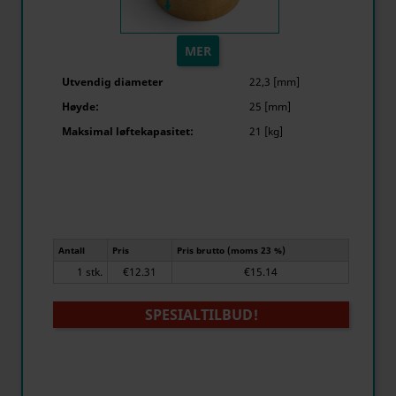
MER
Utvendig diameter
22,3 [mm]
Høyde:
25 [mm]
Maksimal løftekapasitet:
21 [kg]
Antall
Pris
Pris brutto (moms 23 %)
1 stk.
€12.31
€15.14
SPESIALTILBUD!