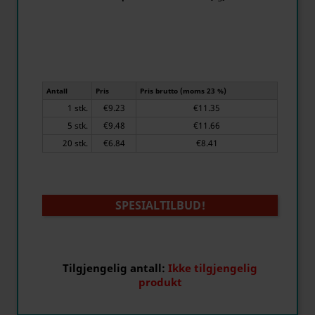
Antall
Pris
Pris brutto (moms 23 %)
1 stk.
€9.23
€11.35
5 stk.
€9.48
€11.66
20 stk.
€6.84
€8.41
SPESIALTILBUD!
Tilgjengelig antall:
Ikke tilgjengelig
produkt