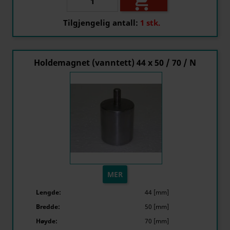

Tilgjengelig antall:
1 stk.
Holdemagnet (vanntett) 44 x 50 / 70 / N
MER
Lengde:
44 [mm]
Bredde:
50 [mm]
Høyde:
70 [mm]