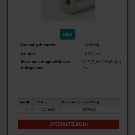
MER
Utvendig diameter
32 [mm]
Lengde:
275 [mm]
Maksimalt magnetfelt over
1,25 [T] (12500 [Gs]) +/-
midtpolene:
5%
Antall
Pris
Pris brutto (moms 23 %)
1 stk.
€226.83
€279.00
SPESIALTILBUD!