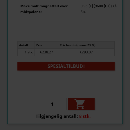
Maksimalt magnetfelt over
0,96 [T] (9600 [Gs]) +/-
midtpolene:
5%
Antall
Pris
Pris brutto (moms 23 %)
1 stk.
€238.27
€293.07
SPESIALTILBUD!

Tilgjengelig antall:
8 stk.