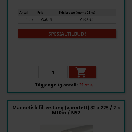
Antall
Pris
Pris brutto (moms 23 %)
1 stk.
€86.13
€105.94
SPESIALTILBUD!

Tilgjengelig antall:
21 stk.
Magnetisk filterstang (vanntett) 32 x 225 / 2 x
M10in / N52