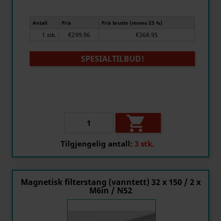
Antall
Pris
Pris brutto (moms 23 %)
1 stk.
€299.96
€368.95
SPESIALTILBUD!

Tilgjengelig antall:
3 stk.
Magnetisk filterstang (vanntett) 32 x 150 / 2 x
M6in / N52