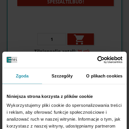
SPESIALTILBUD!

Tilgjengelig antall:
21 stk.
Magnetisk filterstang (vanntett) 25 x 250 / 2 x
Zgoda
Szczegóły
O plikach cookies
M6in / N52
Niniejsza strona korzysta z plików cookie
Wykorzystujemy pliki cookie do spersonalizowania treści
i reklam, aby oferować funkcje społecznościowe i
analizować ruch w naszej witrynie. Informacje o tym, jak
korzystasz z naszej witryny, udostępniamy partnerom