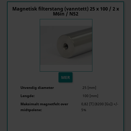
Magnetisk filterstang (vanntett) 25 x 100 / 2 x
M6in / N52
MER
Utvendig diameter
25 [mm]
Lengde:
100 [mm]
Maksimalt magnetfelt over
0,82 [T] (8200 [Gs]) +/-
midtpolene:
5%