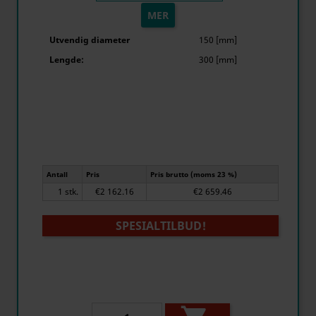
MER
Utvendig diameter
150 [mm]
Lengde:
300 [mm]
Antall
Pris
Pris brutto (moms 23 %)
1 stk.
€2 162.16
€2 659.46
SPESIALTILBUD!