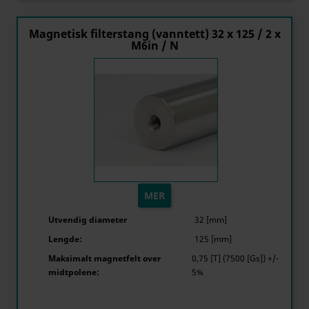
Magnetisk filterstang (vanntett) 32 x 125 / 2 x
M6in / N
MER
Utvendig diameter
32 [mm]
Lengde:
125 [mm]
Maksimalt magnetfelt over
0,75 [T] (7500 [Gs]) +/-
midtpolene:
5%