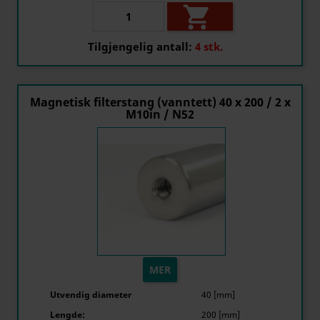

Tilgjengelig antall:
4 stk.
Magnetisk filterstang (vanntett) 40 x 200 / 2 x
M10in / N52
MER
Utvendig diameter
40 [mm]
Lengde:
200 [mm]