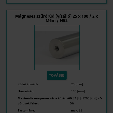
Mágneses szűrőrúd (vízálló) 25 x 100 / 2 x
M6in / N52
TOVÁBBI
Külső átmérő
25 [mm]
Hosszúság:
100 [mm]
Maximális mágneses tér a középső
0,82 [T] (8200 [Gs]) +/-
pólusok felett:
5%
Tartomány:
max. 25