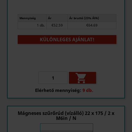
Mennyiség
Ár
Ár bruttó (23% ÁFA)
1 db.
€52.59
€64.69
KÜLÖNLEGES AJÁNLAT!

Elérhető mennyiség:
9 db.
Mágneses szűrőrúd (vízálló) 22 x 175 / 2 x
M6in / N