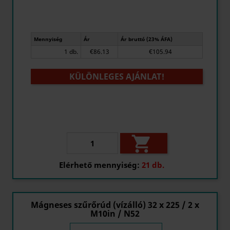
Mennyiség
Ár
Ár bruttó (23% ÁFA)
1 db.
€86.13
€105.94
KÜLÖNLEGES AJÁNLAT!

Elérhető mennyiség:
21 db.
Mágneses szűrőrúd (vízálló) 32 x 225 / 2 x
M10in / N52