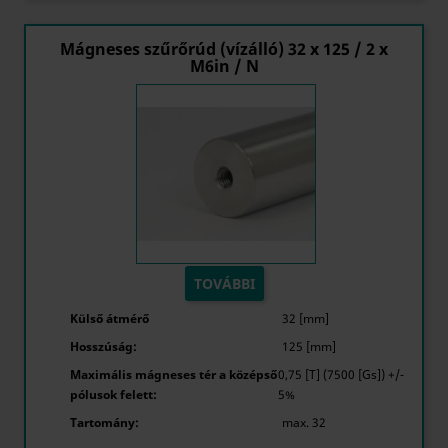
Mágneses szűrőrúd (vízálló) 32 x 125 / 2 x
M6in / N
TOVÁBBI
Külső átmérő
32 [mm]
Hosszúság:
125 [mm]
Maximális mágneses tér a középső
0,75 [T] (7500 [Gs]) +/-
pólusok felett:
5%
Tartomány:
max. 32