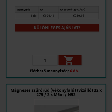
Mennyiség
Ár
Ár bruttó (23% ÁFA)
1 db.
€194.44
€239.16
KÜLÖNLEGES AJÁNLAT!

Elérhető mennyiség:
6 db.
Mágneses szűrőrúd (vékonyfalú) (vízálló) 32 x
275 / 2 x M6in / N52