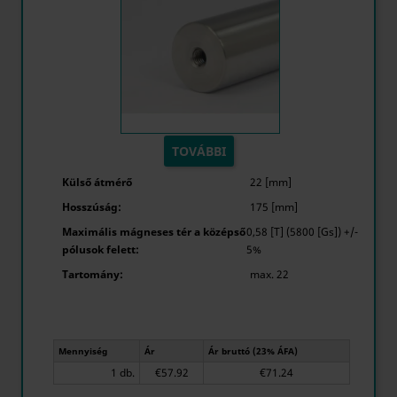
TOVÁBBI
Külső átmérő
22 [mm]
Hosszúság:
175 [mm]
Maximális mágneses tér a középső
0,58 [T] (5800 [Gs]) +/-
pólusok felett:
5%
Tartomány:
max. 22
Mennyiség
Ár
Ár bruttó (23% ÁFA)
1 db.
€57.92
€71.24