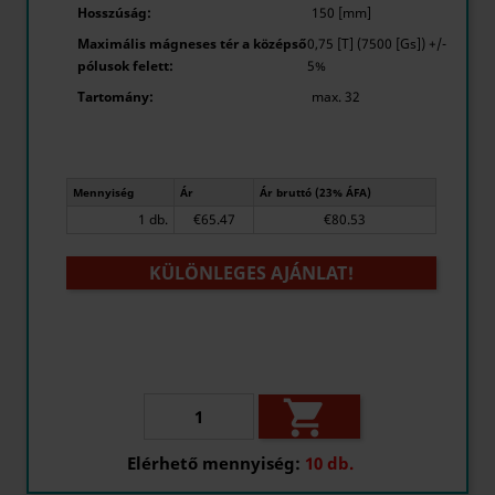
Hosszúság:
150 [mm]
Maximális mágneses tér a középső
0,75 [T] (7500 [Gs]) +/-
pólusok felett:
5%
Tartomány:
max. 32
Mennyiség
Ár
Ár bruttó (23% ÁFA)
1 db.
€65.47
€80.53
KÜLÖNLEGES AJÁNLAT!

Elérhető mennyiség:
10 db.