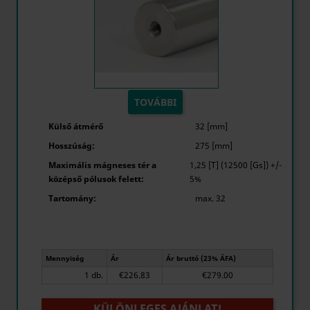
TOVÁBBI
Külső átmérő
32 [mm]
Hosszúság:
275 [mm]
Maximális mágneses tér a
1,25 [T] (12500 [Gs]) +/-
középső pólusok felett:
5%
Tartomány:
max. 32
Mennyiség
Ár
Ár bruttó (23% ÁFA)
1 db.
€226.83
€279.00
KÜLÖNLEGES AJÁNLAT!