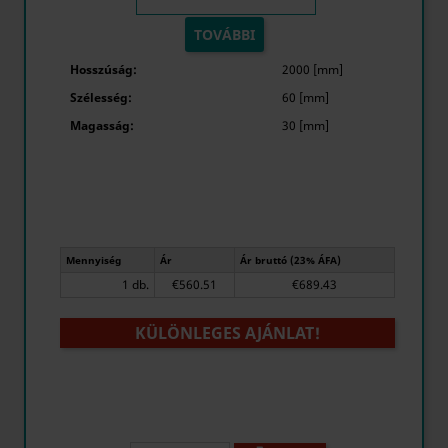
TOVÁBBI
Hosszúság:
2000 [mm]
Szélesség:
60 [mm]
Magasság:
30 [mm]
Mennyiség
Ár
Ár bruttó (23% ÁFA)
1 db.
€560.51
€689.43
KÜLÖNLEGES AJÁNLAT!