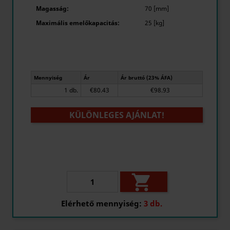
Magasság:
70 [mm]
Maximális emelőkapacitás:
25 [kg]
Mennyiség
Ár
Ár bruttó (23% ÁFA)
1 db.
€80.43
€98.93
KÜLÖNLEGES AJÁNLAT!

Elérhető mennyiség:
3 db.