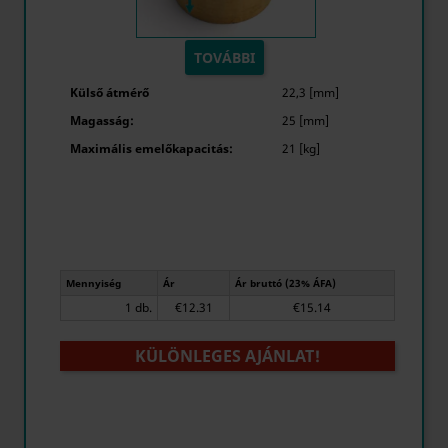
TOVÁBBI
Külső átmérő
22,3 [mm]
Magasság:
25 [mm]
Maximális emelőkapacitás:
21 [kg]
Mennyiség
Ár
Ár bruttó (23% ÁFA)
1 db.
€12.31
€15.14
KÜLÖNLEGES AJÁNLAT!