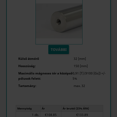
TOVÁBBI
Külső átmérő
32 [mm]
Hosszúság:
150 [mm]
Maximális mágneses tér a középső
0,91 [T] (9100 [Gs]) +/-
pólusok felett:
5%
Tartomány:
max. 32
Mennyiség
Ár
Ár bruttó (23% ÁFA)
1 db.
€108.85
€133.89