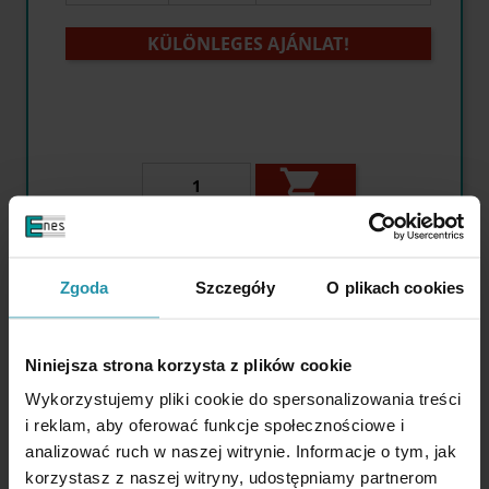
KÜLÖNLEGES AJÁNLAT!

Elérhető mennyiség:
21 db.
Zgoda
Szczegóły
O plikach cookies
Mágneses szűrőrúd (vízálló) 25 x 250 / 2 x
M6in / N52
Niniejsza strona korzysta z plików cookie
Wykorzystujemy pliki cookie do spersonalizowania treści
i reklam, aby oferować funkcje społecznościowe i
analizować ruch w naszej witrynie. Informacje o tym, jak
korzystasz z naszej witryny, udostępniamy partnerom