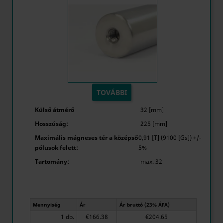
TOVÁBBI
Külső átmérő
32 [mm]
Hosszúság:
225 [mm]
Maximális mágneses tér a középső
0,91 [T] (9100 [Gs]) +/-
pólusok felett:
5%
Tartomány:
max. 32
Mennyiség
Ár
Ár bruttó (23% ÁFA)
1 db.
€166.38
€204.65