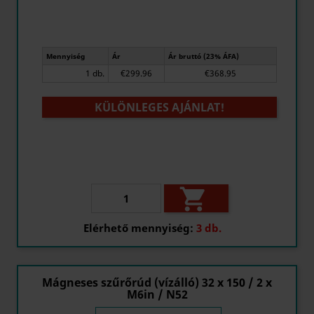
Mennyiség
Ár
Ár bruttó (23% ÁFA)
1 db.
€299.96
€368.95
KÜLÖNLEGES AJÁNLAT!

Elérhető mennyiség:
3 db.
Mágneses szűrőrúd (vízálló) 32 x 150 / 2 x
M6in / N52