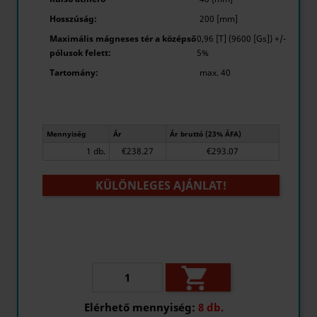
Hosszúság:
200 [mm]
Maximális mágneses tér a középső
0,96 [T] (9600 [Gs]) +/-
pólusok felett:
5%
Tartomány:
max. 40
Mennyiség
Ár
Ár bruttó (23% ÁFA)
1 db.
€238.27
€293.07
KÜLÖNLEGES AJÁNLAT!

Elérhető mennyiség:
8 db.