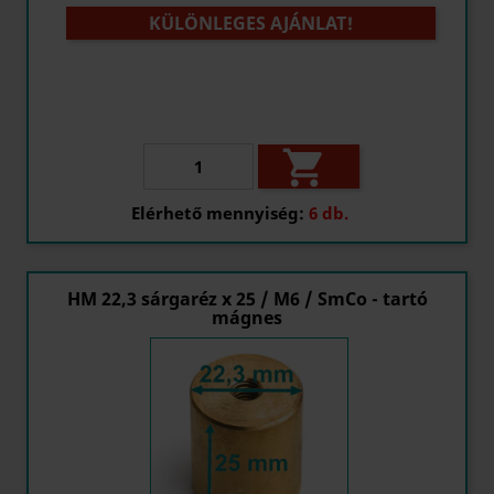
KÜLÖNLEGES AJÁNLAT!

Elérhető mennyiség:
6 db.
HM 22,3 sárgaréz x 25 / M6 / SmCo - tartó
mágnes