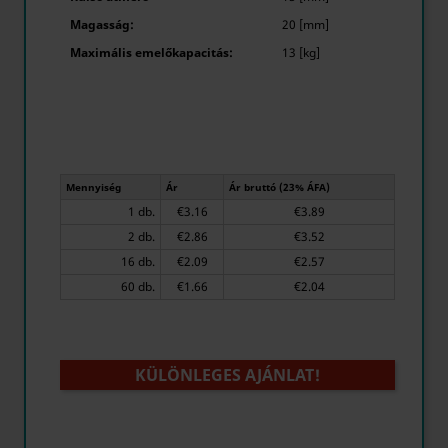
Magasság:
20 [mm]
Maximális emelőkapacitás:
13 [kg]
Mennyiség
Ár
Ár bruttó (23% ÁFA)
1 db.
€3.16
€3.89
2 db.
€2.86
€3.52
16 db.
€2.09
€2.57
60 db.
€1.66
€2.04
KÜLÖNLEGES AJÁNLAT!