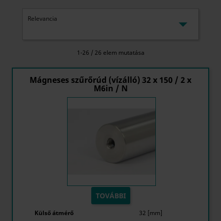

Relevancia
1-26 / 26 elem mutatása
Mágneses szűrőrúd (vízálló) 32 x 150 / 2 x
M6in / N
TOVÁBBI
Külső átmérő
32 [mm]