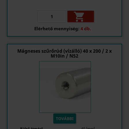

Elérhető mennyiség:
4 db.
Mágneses szűrőrúd (vízálló) 40 x 200 / 2 x
M10in / N52
TOVÁBBI
Külső átmérő
40 [mm]