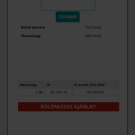
TOVÁBBI
Külső átmérő
150 [mm]
Hosszúság:
300 [mm]
Mennyiség
Ár
Ár bruttó (23% ÁFA)
1 db.
€2 162.16
€2 659.46
KÜLÖNLEGES AJÁNLAT!