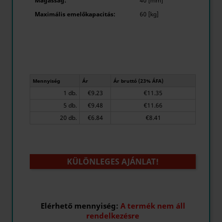
Magasság:
40 [mm]
Maximális emelőkapacitás:
60 [kg]
Mennyiség
Ár
Ár bruttó (23% ÁFA)
1 db.
€9.23
€11.35
5 db.
€9.48
€11.66
20 db.
€6.84
€8.41
KÜLÖNLEGES AJÁNLAT!
Elérhető mennyiség:
A termék nem áll
rendelkezésre