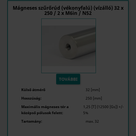
Mágneses szűrőrúd (vékonyfalú) (vízálló) 32 x
250 / 2 x M6in / N52
TOVÁBBI
Külső átmérő
32 [mm]
Hosszúság:
250 [mm]
Maximális mágneses tér a
1,25 [T] (12500 [Gs]) +/-
középső pólusok felett:
5%
Tartomány:
max. 32