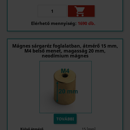

Elérhető mennyiség:
1690 db.
Mágnes sárgaréz foglalatban, átmérő 15 mm,
M4 belső menet, magasság 20 mm,
neodímium mágnes
TOVÁBBI
Külső átmérő
15 [mm]