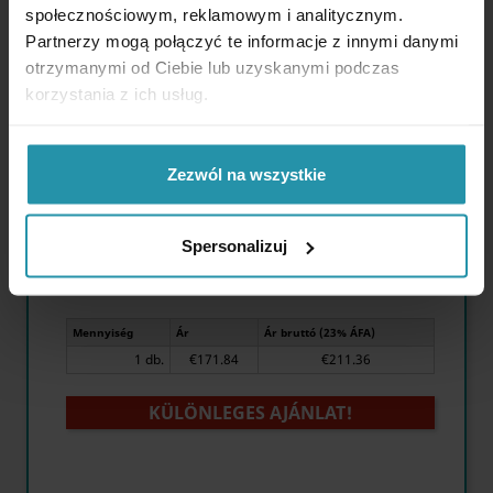
społecznościowym, reklamowym i analitycznym.
Partnerzy mogą połączyć te informacje z innymi danymi
otrzymanymi od Ciebie lub uzyskanymi podczas
TOVÁBBI
korzystania z ich usług.
Külső átmérő
25 [mm]
Hosszúság:
250 [mm]
Zezwól na wszystkie
Maximális mágneses tér a középső
0,85 [T] (8500 [Gs]) +/-
pólusok felett:
5%
Tartomány:
max. 25
Spersonalizuj
Mennyiség
Ár
Ár bruttó (23% ÁFA)
1 db.
€171.84
€211.36
KÜLÖNLEGES AJÁNLAT!